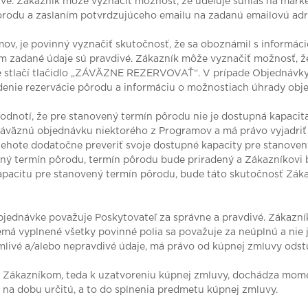
ivé. Zákazník môže vyznačiť možnosť, že udeľuje súhlas na mark
ôrodu a zaslaním potvrdzujúceho emailu na zadanú emailovú adr
amov, je povinný vyznačiť skutočnosť, že sa oboznámil s informá
ním zadané údaje sú pravdivé. Zákazník môže vyznačiť možnosť, 
e stlačí tlačidlo „ZÁVÄZNE REZERVOVAŤ“. V prípade Objednávk
denie rezervácie pôrodu a informáciu o možnostiach úhrady obj
odnotí, že pre stanovený termín pôrodu nie je dostupná kapacit
áväznú objednávku niektorého z Programov a má právo vyjadriť sv
lehote dodatočne preveriť svoje dostupné kapacity pre stanoven
ený termín pôrodu, termín pôrodu bude priradený a Zákazníkovi 
kapacitu pre stanovený termín pôrodu, bude táto skutočnosť Zá
bjednávke považuje Poskytovateľ za správne a pravdivé. Zákazní
má vyplnené všetky povinné polia sa považuje za neúplnú a nie j
amlivé a/alebo nepravdivé údaje, má právo od kúpnej zmluvy odstú
a Zákazníkom, teda k uzatvoreniu kúpnej zmluvy, dochádza mom
na dobu určitú, a to do splnenia predmetu kúpnej zmluvy.