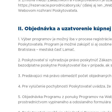
9. Zmluva medzi Zákazníkom a Poskytovateľom je uz
https://rezervacie.porodnicabory.sk/ (ďalej aj len „
Webovom rozhraní Poskytovateľa.
II. Objednávka a uzatvorenie kúpne
1. Výber programov je možný iba v procese registrác
Poskytovateľa. Program je možné zakúpiť si aj osobne
Bratislava – mestská časť Lamač.
2. Poskytovateľ si vyhradzuje právo poskytnúť Zákazn
bezodplatne poskytne Poskytovateľ iba v prípade, ak s
3. Predávajúci má právo obmedziť počet objednaných
4. Pre vylúčenie pochybností Poskytovateľ uvádza, ž
5. Objednávka Programu z ponuky Programov na Webo
prostredníctvom vyplneného a odoslaného formulára (