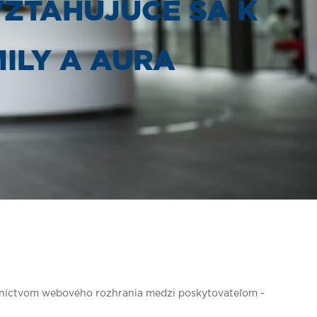
ZŤAHUJÚCE SA K
ILY A AURA
edníctvom webového rozhrania medzi poskytovateľom -