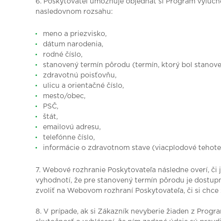
6. Poskytovateľ umožňuje objednať si Program výlučne
nasledovnom rozsahu:
meno a priezvisko,
dátum narodenia,
rodné číslo,
stanovený termín pôrodu (termín, ktorý bol stanoven
zdravotnú poisťovňu,
ulicu a orientačné číslo,
mesto/obec,
PSČ,
štát,
emailovú adresu,
telefónne číslo,
informácie o zdravotnom stave (viacplodové tehoten
7. Webové rozhranie Poskytovateľa následne overí, či
vyhodnotí, že pre stanovený termín pôrodu je dostupn
zvoliť na Webovom rozhraní Poskytovateľa, či si chce
8. V prípade, ak si Zákazník nevyberie žiaden z Prog