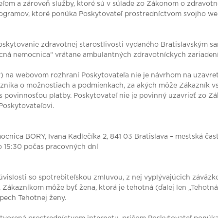
om a zároveň služby, ktoré sú v súlade zo Zákonom o zdravotnej
 Programov, ktoré ponúka Poskytovateľ prostredníctvom svojho we
 poskytovanie zdravotnej starostlivosti vydaného Bratislavským
becná nemocnica“ vrátane ambulantných zdravotníckych zariaden
v) na webovom rozhraní Poskytovateľa nie je návrhom na uzavre
azníka o možnostiach a podmienkach, za akých môže Zákazník vs
 povinnosťou platby. Poskytovateľ nie je povinný uzavrieť zo Z
Poskytovateľovi.
nica BORY, Ivana Kadlečíka 2, 841 03 Bratislava – mestská ča
o 15:30 počas pracovných dní
 súvislosti so spotrebiteľskou zmluvou, z nej vyplývajúcich záväz
“). Zákazníkom môže byť žena, ktorá je tehotná (ďalej len „Tehotn
pech Tehotnej ženy.