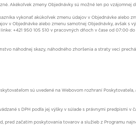
väzné. Akékoľvek zmeny Objednávky sú možné len po vzájomnej d
ákazníka vykonať akúkoľvek zmenu údajov v Objednávke alebo z
jov v Objednávke alebo zmenu samotnej Objednávky, avšak s v
j linke: +421 950 105 510 v pracovných dňoch v čase od 07:00 d
enstvo náhodnej skazy, náhodného zhoršenia a straty veci pre
skytovateľom sú uvedené na Webovom rozhraní Poskytovateľa, a
vádzané s DPH podľa jej výšky v súlade s právnymi predpismi v 
ed, pred začatím poskytovania tovarov a služieb z Programu naj