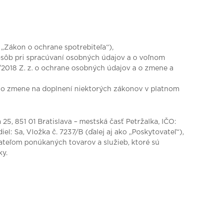
 „Zákon o ochrane spotrebiteľa“),
osôb pri spracúvaní osobných údajov a o voľnom
/2018 Z. z. o ochrane osobných údajov a o zmene a
i a o zmene na doplnení niektorých zákonov v platnom
5, 851 01 Bratislava – mestská časť Petržalka, IČO:
l: Sa, Vložka č. 7237/B (ďalej aj ako „Poskytovateľ“),
ateľom ponúkaných tovarov a služieb, ktoré sú
ky.