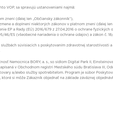
ýchto VOP, sa spravujú ustanoveniami najmä:
m znení (ďalej len „Občiansky zákonník“),
 zmene a doplnení niektorých zákonov v platnom znení (ďalej len
enie EP a Rady (EÚ) 2016/679 z 27.04.2016 o ochrane fyzických 
95/46/ES (všeobecné nariadenia o ochrane údajov) a zákon č. 18
i, službách súvisiacich s poskytovaním zdravotnej starostlivost
.
ť Nemocnica BORY, a. s., so sídlom Digital Park II, Einsteinova 2
písaná v Obchodnom registri Mestského súdu Bratislava III, Oddie
 tovary a/alebo služby spotrebiteľom. Program je súbor Poskytov
, ktoré si môže Zákazník objednať na základe záväznej objednáv