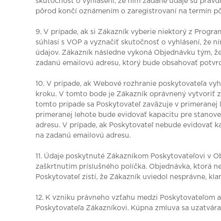
skutočnosť o vyhlásení, že ním zadané údaje sú pravd
pôrod končí oznámením o zaregistrovaní na termín p
9. V prípade, ak si Zákazník vyberie niektorý z Progr
súhlasí s VOP a vyznačiť skutočnosť o vyhlásení, že 
údajov. Zákazník následne vykoná Objednávku tým, ž
zadanú emailovú adresu, ktorý bude obsahovať potvr
10. V prípade, ak Webové rozhranie poskytovateľa vyh
kroku. V tomto bode je Zákazník oprávnený vytvoriť z
tomto prípade sa Poskytovateľ zaväzuje v primeranej 
primeranej lehote bude evidovať kapacitu pre stanov
adresu. V prípade, ak Poskytovateľ nebude evidovať 
na zadanú emailovú adresu.
11. Údaje poskytnuté Zákazníkom Poskytovateľovi v O
zaškrtnutím príslušného políčka. Objednávka, ktorá ne
Poskytovateľ zistí, že Zákazník uviedol nesprávne, kl
12. K vzniku právneho vzťahu medzi Poskytovateľom 
Poskytovateľa Zákazníkovi. Kúpna zmluva sa uzatvára 