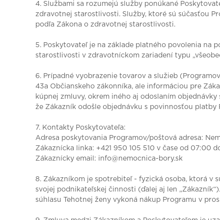
4. Službami sa rozumejú služby ponúkané Poskytovateľ
zdravotnej starostlivosti. Služby, ktoré sú súčasťou
podľa Zákona o zdravotnej starostlivosti.
5. Poskytovateľ je na základe platného povolenia na
starostlivosti v zdravotníckom zariadení typu „všeo
6. Prípadné vyobrazenie tovarov a služieb (Programo
43a Občianskeho zákonníka, ale informáciou pre Zák
kúpnej zmluvy, okrem iného aj odoslaním objednávky s
že Zákazník odošle objednávku s povinnosťou platby 
7. Kontakty Poskytovateľa:
Adresa poskytovania Programov/poštová adresa: Nemoc
Zákaznícka linka: +421 950 105 510 v čase od 07:00 d
Zákaznícky email: info@nemocnica-bory.sk
8. Zákazníkom je spotrebiteľ - fyzická osoba, ktorá v
svojej podnikateľskej činnosti (ďalej aj len „Zákazník
súhlasu Tehotnej ženy vykoná nákup Programu v pros