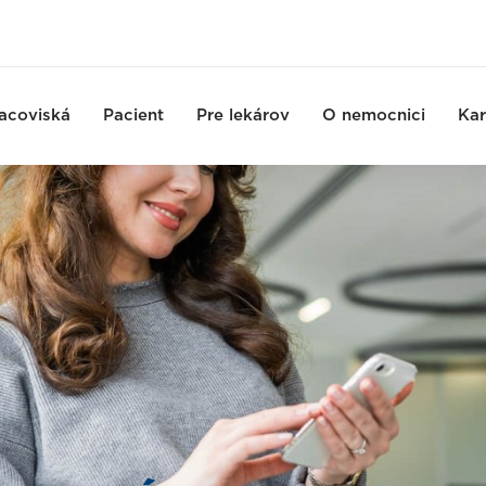
acoviská
Pacient
Pre lekárov
O nemocnici
Kar