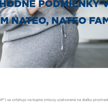
HODNÉ PODMIENKY V
 NATEO, NATEO FAM
VOP“) sa vzťahujú na kúpne zmluvy uzatvorené na diaľku prostr