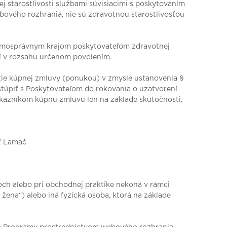
 starostlivosti službami súvisiacimi s poskytovaním
bového rozhrania, nie sú zdravotnou starostlivosťou
 samosprávnym krajom poskytovateľom zdravotnej
í v rozsahu určenom povolením.
tie kúpnej zmluvy (ponukou) v zmysle ustanovenia §
túpiť s Poskytovateľom do rokovania o uzatvorení
ákazníkom kúpnu zmluvu len na základe skutočnosti,
sť Lamač
koch alebo pri obchodnej praktike nekoná v rámci
á žena“) alebo iná fyzická osoba, ktorá na základe