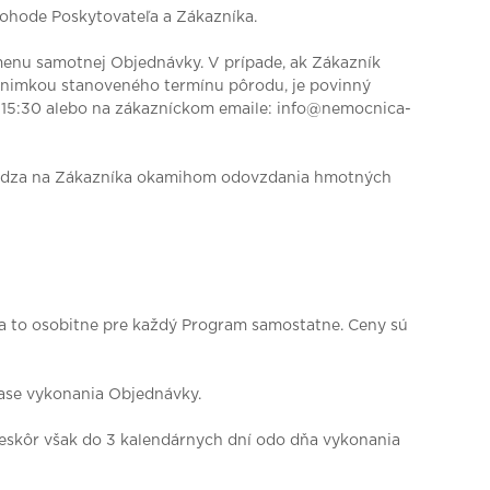
ohode Poskytovateľa a Zákazníka.
menu samotnej Objednávky. V prípade, ak Zákazník
ýnimkou stanoveného termínu pôrodu, je povinný
o 15:30 alebo na zákazníckom emaile: info@nemocnica-
chádza na Zákazníka okamihom odovzdania hmotných
 to osobitne pre každý Program samostatne. Ceny sú
čase vykonania Objednávky.
neskôr však do 3 kalendárnych dní odo dňa vykonania