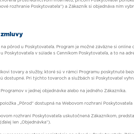
atvorená prostredníctvom internetu, pričom Poskytovateľ ponú
Webové rozhranie Poskytovateľa“) a Zákazník si objednáva ním vy
j zmluvy
ie na pôrod u Poskytovateľa. Program je možné záväzne si onlin
 u Poskytovateľa v súlade s Cenníkom Poskytovateľa, a to na ad
íkovi tovary a služby, ktoré sú v rámci Programu poskytnuté bez
ú dostupné. Pri týchto tovaroch a službách si Poskytovateľ vyhra
 Programov v jednej objednávke alebo na jedného Zákazníka.
e položka „Pôrod“ dostupná na Webovom rozhraní Poskytovateľa
vom rozhraní Poskytovateľa uskutočnená Zákazníkom, predsta
ďalej len „Objednávka“).