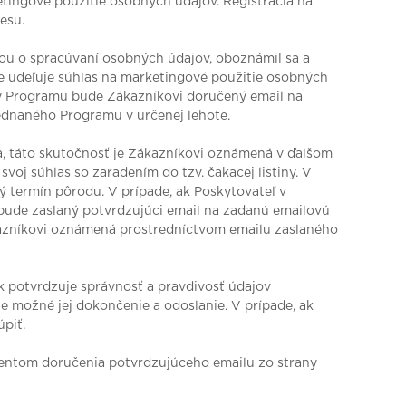
etingové použitie osobných údajov. Registrácia na
esu.
ciou o spracúvaní osobných údajov, oboznámil sa a
že udeľuje súhlas na marketingové použitie osobných
y Programu bude Zákazníkovi doručený email na
ednaného Programu v určenej lehote.
a, táto skutočnosť je Zákazníkovi oznámená v ďalšom
oj súhlas so zaradením do tzv. čakacej listiny. V
ý termín pôrodu. V prípade, ak Poskytovateľ v
bude zaslaný potvrdzujúci email na zadanú emailovú
kazníkovi oznámená prostredníctvom emailu zaslaného
k potvrdzuje správnosť a pravdivosť údajov
e možné jej dokončenie a odoslanie. V prípade, ak
piť.
entom doručenia potvrdzujúceho emailu zo strany