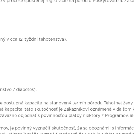
 v procese spustenej registrácie na pôrod u Poskytovateľa. Zák
ý v cca 12. týždni tehotenstva),
stvo / diabetes).
 je dostupná kapacita na stanovený termín pôrodu Tehotnej ženy
á kapacita, táto skutočnosť je Zákazníkovi oznámená v ďalšom 
 záväzne objednať s povinnosťou platby niektorý z Programov, al
ramov, je povinný vyznačiť skutočnosť, že sa oboznámil s informá