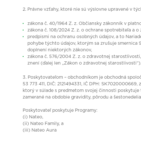
2. Právne vzťahy, ktoré nie sú výslovne upravené v t
zákona č. 40/1964 Z. z. Občiansky zákonník v platno
zákona č. 108/2024 Z. z. o ochrane spotrebiteľa a o
predpismi na ochranu osobných údajov, a to Nariad
pohybe týchto údajov, ktorým sa zrušuje smernica 
doplnení niektorých zákonov,
zákona č. 576/2004 Z. z. o zdravotnej starostlivost
znení (ďalej len „Zákon o zdravotnej starostlivosti“)
3. Poskytovateľom – obchodníkom je obchodná spoločnos
53 773 411, DIČ: 2121494331, IČ DPH: SK7020000669, za
ktorý v súlade s predmetom svojej činnosti poskytuje
zamerané na obdobie gravidity, pôrodu a šestonedelia
Poskytovateľ poskytuje Programy:
(i) Nateo,
(ii) Nateo Family, a
(iii) Nateo Aura