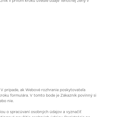
azník v prvom kroku uvedie údaje Tehotnej ženy v
. V prípade, ak Webové rozhranie poskytovateľa
kroku formulára. V tomto bode je Zákazník povinný si
ebo nie.
ciou o spracúvaní osobných údajov a vyznačiť