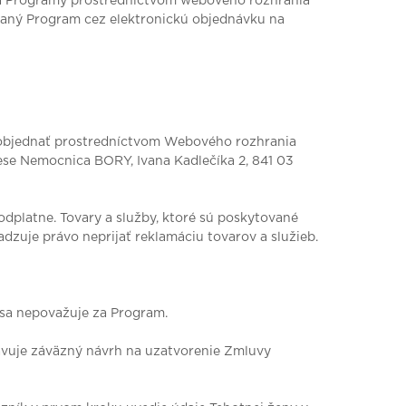
ka Programy prostredníctvom webového rozhrania
braný Program cez elektronickú objednávku na
e objednať prostredníctvom Webového rozhrania
rese Nemocnica BORY, Ivana Kadlečíka 2, 841 03
odplatne. Tovary a služby, ktoré sú poskytované
dzuje právo neprijať reklamáciu tovarov a služieb.
 sa nepovažuje za Program.
vuje záväzný návrh na uzatvorenie Zmluvy