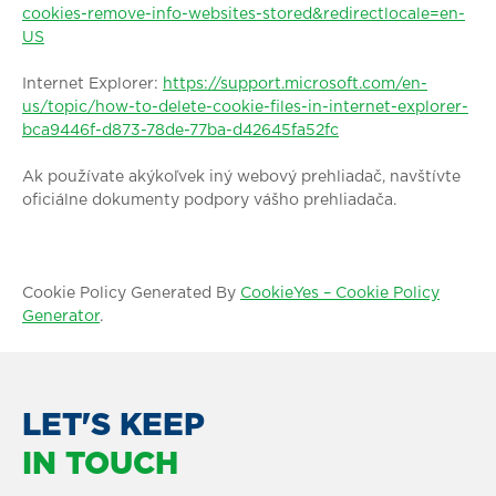
cookies-remove-info-websites-stored&redirectlocale=en-
US
Internet Explorer:
https://support.microsoft.com/en-
us/topic/how-to-delete-cookie-files-in-internet-explorer-
bca9446f-d873-78de-77ba-d42645fa52fc
Ak používate akýkoľvek iný webový prehliadač, navštívte
oficiálne dokumenty podpory vášho prehliadača.
Cookie Policy Generated By
CookieYes – Cookie Policy
Generator
.
LET'S KEEP
IN TOUCH