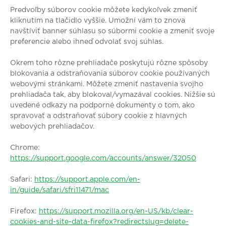
Predvoľby súborov cookie môžete kedykoľvek zmeniť
kliknutím na tlačidlo vyššie. Umožní vám to znova
navštíviť banner súhlasu so súbormi cookie a zmeniť svoje
preferencie alebo ihneď odvolať svoj súhlas.
Okrem toho rôzne prehliadače poskytujú rôzne spôsoby
blokovania a odstraňovania súborov cookie používaných
webovými stránkami. Môžete zmeniť nastavenia svojho
prehliadača tak, aby blokoval/vymazával cookies. Nižšie sú
uvedené odkazy na podporné dokumenty o tom, ako
spravovať a odstraňovať súbory cookie z hlavných
webových prehliadačov.
Chrome:
https://support.google.com/accounts/answer/32050
Safari:
https://support.apple.com/en-
in/guide/safari/sfri11471/mac
Firefox:
https://support.mozilla.org/en-US/kb/clear-
cookies-and-site-data-firefox?redirectslug=delete-