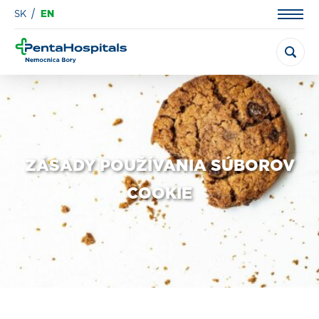
SK
EN
ZÁSADY POUŽÍVANIA SÚBOROV
COOKIE