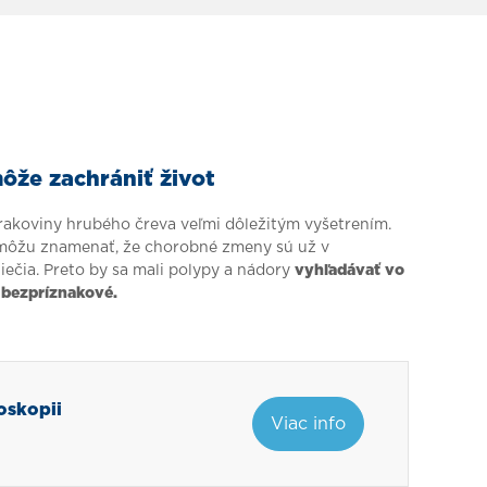
že zachrániť život
 rakoviny hrubého čreva veľmi dôležitým vyšetrením.
ť môžu znamenať, že chorobné zmeny sú už v
liečia. Preto by sa mali polypy a nádory
vyhľadávať vo
 bezpríznakové.
noskopii
Viac info