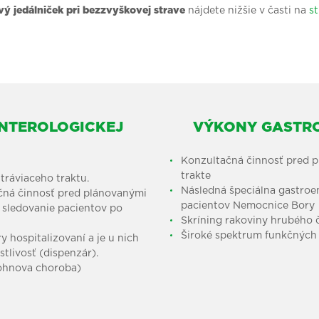
ý jedálniček pri bezzvyškovej strave
nájdete nižšie v časti na
st
ENTEROLOGICKEJ
VÝKONY GASTR
Konzultačná činnosť pred 
trakte
tráviaceho traktu.
Následná špeciálna gastroen
čná činnosť pred plánovanými
pacientov Nemocnice Bory
 sledovanie pacientov po
Skríning rakoviny hrubého 
Široké spektrum funkčných 
y hospitalizovaní a je u nich
tlivosť (dispenzár).
rohnova choroba)