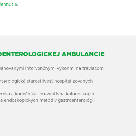
iahnutie
.
OENTEROLOGICKEJ AMBULANCIE
plánovanými intervenčnými výkonmi na tráviacom
terologická starostlivosť hospitalizovaných
čreva a konečníka- preventívna kolonoskopia
a endoskopických metód v gastroenterológii