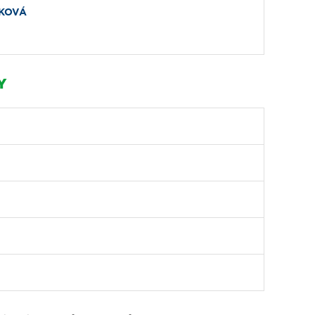
KOVÁ
Y