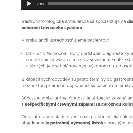
00:00
Gastroenterologická ambulancia sa špecializuje na
dia
ochorení tráviaceho systému
.
V ambulancii uprednostňujeme pacientov:
ktorí už v Nemocnici Bory podstúpili diagnostický, 
endoskopický výkon a ich stav si vyžaduje ďalšie sle
u ktorých je pred plánovaným výkonom nutná osobn
Z kapacitných dôvodov sú preto termíny do gastroent
možnosťou priameho objednania sa pacientom limito
Súčasťou ambulantnej činnosti je aj špecializovaná a
s
nešpecifickými črevnými zápalmi (ulceróznou koli
Odoslať do ambulancie vás môže praktický lekár alebo 
objednanie
je potrebný výmenný lístok
s presným uve