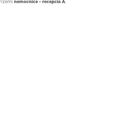
rízemí
nemocnice - recepcia A
.