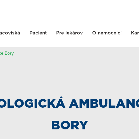
acoviská
Pacient
Pre lekárov
O nemocnici
Kar
ce Bory
OLOGICKÁ AMBULANC
BORY