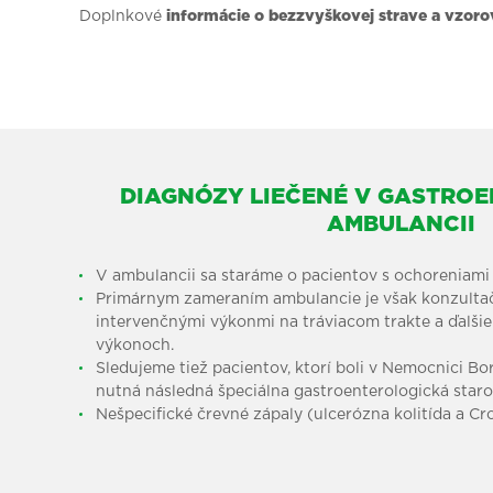
Doplnkové
informácie o bezzvyškovej strave a vzorov
DIAGNÓZY LIEČENÉ V GASTRO
AMBULANCII
V ambulancii sa staráme o pacientov s ochoreniami 
Primárnym zameraním ambulancie je však konzulta
intervenčnými výkonmi na tráviacom trakte a ďalšie
výkonoch.
Sledujeme tiež pacientov, ktorí boli v Nemocnici Bor
nutná následná špeciálna gastroenterologická staros
Nešpecifické črevné zápaly (ulcerózna kolitída a C