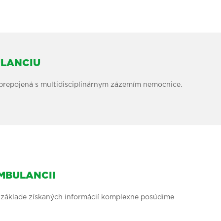
ULANCIU
 prepojená s multidisciplinárnym zázemím nemocnice.
MBULANCII
a základe získaných informácií komplexne posúdime