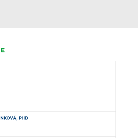
IE
K
INKOVÁ, PHD