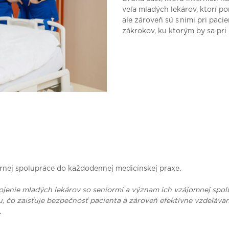
veľa mladých lekárov, ktorí p
ale zároveň sú s nimi pri paci
zákrokov, ku ktorým by sa pri
árnej spolupráce do každodennej medicínskej praxe.
jenie mladých lekárov so seniormi a význam ich vzájomnej spolu
gu, čo zaisťuje bezpečnosť pacienta a zároveň efektívne vzdeláv
.