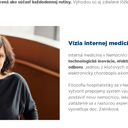
vená ako súčasť každodennej rutiny.
Výhodou sú aj zdieľané lôžka
Vízia internej medi
Interná medicína v Nemocnic
technologické inovácie, efek
odboru
. Jednou z kľúčových o
elektronický chorobopis a komp
Filozofia hospitalistiky sa v 
vytvoriť prepojený systém vý
postaviť novú nemocnicu, leká
zaťaženie sa s rastúcou exper
vysvetľuje doc. Zelinková.