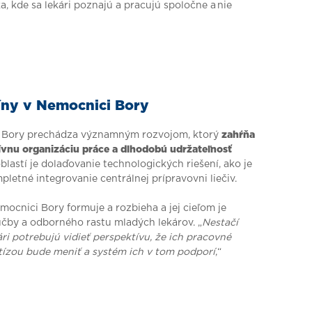
, kde sa lekári poznajú a pracujú spoločne a nie
cíny v Nemocnici Bory
i Bory prechádza významným rozvojom, ktorý
zahŕňa
tívnu organizáciu práce a dlhodobú udržateľnosť
blastí je dolaďovanie technologických riešení, ako je
letné integrovanie centrálnej prípravovni liečiv.
Nemocnici Bory formuje a rozbieha a jej cieľom je
učby a odborného rastu mladých lekárov. „
Nestačí
ri potrebujú vidieť perspektívu, že ich pracovné
tízou bude meniť a systém ich v tom podporí
,“