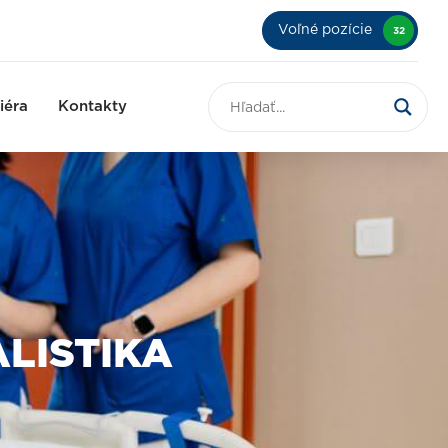
Voľné pozície
32
iéra
Kontakty
ALISTIKA