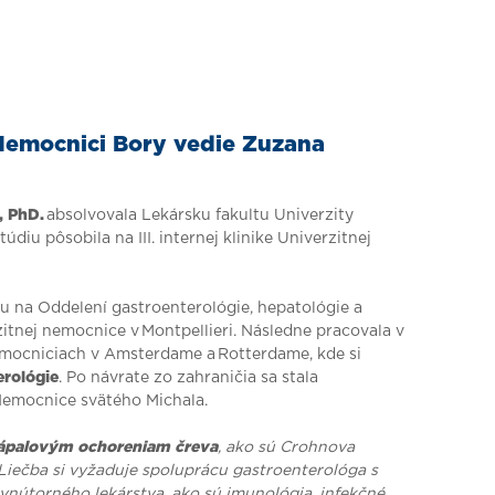
Nemocnici Bory vedie Zuzana
, PhD.
absolvovala Lekársku fakultu Univerzity
diu pôsobila na III. internej klinike Univerzitnej
u na Oddelení gastroenterológie, hepatológie a
itnej nemocnice v Montpellieri. Následne pracovala v
mocniciach v Amsterdame a Rotterdame, kde si
erológie
. Po návrate zo zahraničia sa stala
 Nemocnice svätého Michala.
zápalovým ochoreniam čreva
, ako sú Crohnova
 Liečba si vyžaduje spoluprácu gastroenterológa s
vnútorného lekárstva, ako sú imunológia, infekčné