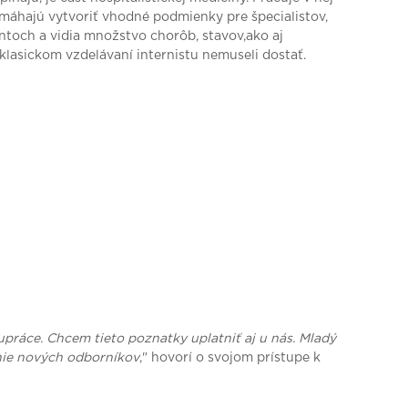
omáhajú vytvoriť vhodné podmienky pre špecialistov,
entoch a vidia množstvo chorôb, stavov,ako aj
 klasickom vzdelávaní internistu nemuseli dostať.
práce. Chcem tieto poznatky uplatniť aj u nás. Mladý
anie nových odborníkov
," hovorí o svojom prístupe k