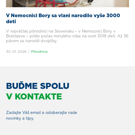
V Nemocnici Bory sa vlani narodilo vyše 3000
detí
V najväčšej pôrodnici na Slovensku – v Nemocnici Bory v
Bratislave – prišlo počas minulého roka na svet 3018 detí. Až 36
párom sa narodili dvojičky.
30. 01. 2026
Pôrodnica
BUĎME SPOLU
V KONTAKTE
Zadajte Váš email a odoberajte naše
novinky a tipy.