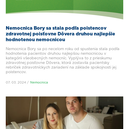
Nemocnica Bory sa stala podľa poistencov
zdravotnej poisťovne Dôvera druhou najlepšie
hodnotenou nemocnicou
Nemocnica Bory sa po necelom roku od spustenia stala podľa
hodnotenia pacientov druhou najlepšou nemocnicou v
kategórii všeobecných nemocníc. Vyplýva to z prieskumu
zdravotnej poisťovne Dôvera, ktorá zostavila pacientsky
rebríček zdravotníckych zariadení na základe spokojnosti jej
poistencov.
07. 03. 2024
Nemocnica