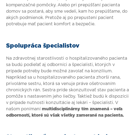
kompenzačné pomôcky. Alebo pri prepúšťaní pacienta
domov sa postará, aby sme vedeli, kam ho prepúšťame, do
akých podmienok. Pretože aj po prepustení pacient
potrebuje mať pacient komfort a bezpečie.
Spolupráca špecialistov
Na zdravotnej starostlivosti o hospitalizovaného pacienta
sa budú podieľať aj odborníci a špecialisti, ktorých v
prípade potreby bude možné zavolať na konzílium.
Napríklad sa u hospitalizovaného pacienta zhorší rana,
privoláme sestru, ktorá sa venuje práve ošetrovaním
chronických rán. Sestra príde skonzultovať stav pacienta a
pomôže s nastavením jeho liečby. Taktiež budú k dispozícii
v prípade nutnosti konzultácie aj lekári – špecialisti. V
našom ponímaní
multidisciplinárny tím znamená – veľa
odborností, ktoré sú však
všetky zamerané na pacienta.