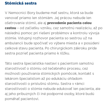
Stómická sestra
V Nemocnici Bory budeme mať sestru, ktorá sa bude
venovať priamo len stómiám. Jej prácou nebude len
ošetrovanie stómií, ale aj
prevedenie pacienta celou
cestou
– od začiatku vzniku, cez samotnú realizáciu, až po
následnú pomoc pri riešení problémov a kontrolu vývoja
stómie. Vstupný rozhovor pacienta so sestrou už na
ambulancii bude spočívať vo výbere miesta a v posúdení
celkové stavu pacienta. Po chirurgickom zákroku príde
sestra pozrieť pacienta priamo k lôžku.
Táto sestra špecialistka nastaví s pacientom samotnú
starostlivosť o stómiu od liečebného procesu, cez
možnosti používania stómických pomôcok, kontakt s
lekárom špecialistom až po edukáciu ohľadom
starostlivosti o príslušnú stómiu. Sestra v rámci
starostlivosti o stómie nebude edukovať len pacienta, ale
aj jeho príbuzných či iné podporné osoby, ktoré budú
pomáhať pacientovi.