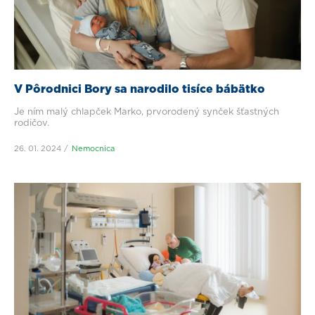
V Pôrodnici Bory sa narodilo tisíce bábätko
Je ním malý chlapček Marko, prvorodený synček šťastných
rodičov.
26. 01. 2024
Nemocnica