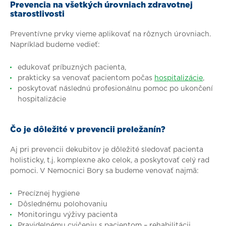
Prevencia na všetkých úrovniach zdravotnej
starostlivosti
Preventívne prvky vieme aplikovať na rôznych úrovniach.
Napríklad budeme vedieť:
edukovať príbuzných pacienta,
prakticky sa venovať pacientom počas
hospitalizácie
,
poskytovať následnú profesionálnu pomoc po ukončení
hospitalizácie
Čo je dôležité v prevencii preležanín?
Aj pri prevencii dekubitov je dôležité sledovať pacienta
holisticky, t.j. komplexne ako celok, a poskytovať celý rad
pomoci. V Nemocnici Bory sa budeme venovať najmä:
Precíznej hygiene
Dôslednému polohovaniu
Monitoringu výživy pacienta
Pravidelnému cvičeniu s pacientom – rehabilitácii