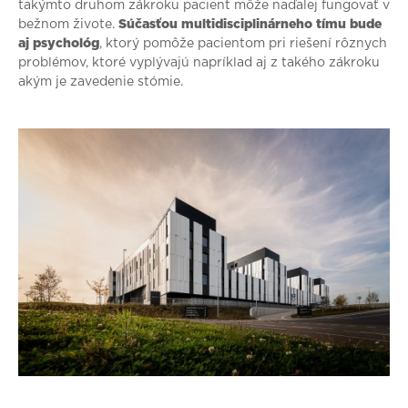
takýmto druhom zákroku pacient môže naďalej fungovať v
bežnom živote.
Súčasťou multidisciplinárneho tímu bude
aj psychológ
, ktorý pomôže pacientom pri riešení rôznych
problémov, ktoré vyplývajú napríklad aj z takého zákroku
akým je zavedenie stómie.