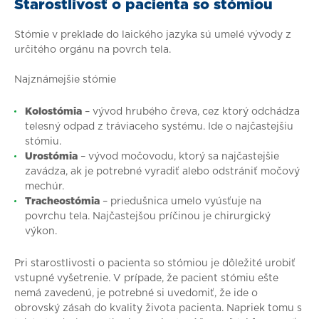
Starostlivosť o pacienta so stómiou
Stómie v preklade do laického jazyka sú umelé vývody z
určitého orgánu na povrch tela.
Najznámejšie stómie
Kolostómia
– vývod hrubého čreva, cez ktorý odchádza
telesný odpad z tráviaceho systému. Ide o najčastejšiu
stómiu.
Urostómia
– vývod močovodu, ktorý sa najčastejšie
zavádza, ak je potrebné vyradiť alebo odstrániť močový
mechúr.
Tracheostómia
– priedušnica umelo vyúsťuje na
povrchu tela. Najčastejšou príčinou je chirurgický
výkon.
Pri starostlivosti o pacienta so stómiou je dôležité urobiť
vstupné vyšetrenie. V prípade, že pacient stómiu ešte
nemá zavedenú, je potrebné si uvedomiť, že ide o
obrovský zásah do kvality života pacienta. Napriek tomu s