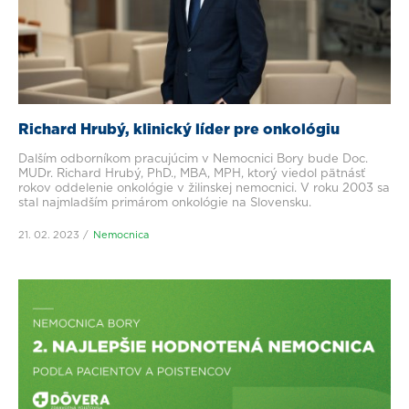
Richard Hrubý, klinický líder pre onkológiu
Ďalším odborníkom pracujúcim v Nemocnici Bory bude Doc.
MUDr. Richard Hrubý, PhD., MBA, MPH, ktorý viedol pätnásť
rokov oddelenie onkológie v žilinskej nemocnici. V roku 2003 sa
stal najmladším primárom onkológie na Slovensku.
21. 02. 2023
Nemocnica