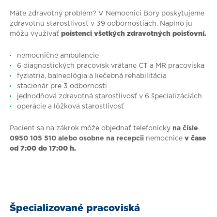
Máte zdravotný problém? V Nemocnici Bory poskytujeme
zdravotnú starostlivosť v 39 odbornostiach. Naplno ju
môžu využívať
poistenci všetkých zdravotných poisťovní.
nemocničné ambulancie
6 diagnostických pracovísk vrátane CT a MR pracoviska
fyziatria, balneológia a liečebná rehabilitácia
stacionár pre 3 odbornosti
jednodňová zdravotná starostlivosť v 6 špecializáciách
operácie a lôžková starostlivosť
Pacient sa na zákrok môže objednať telefonicky
na čísle
0950 105 510 alebo
osobne na recepcii
nemocnice
v čase
od 7:00 do 17:00 h.
Špecializované pracoviská