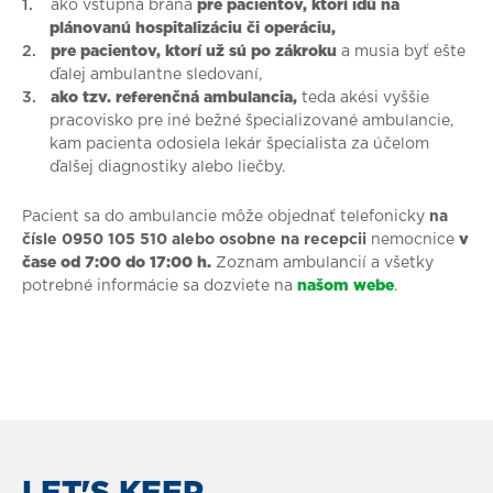
ako vstupná brána
pre pacientov, ktorí idú na
plánovanú hospitalizáciu či operáciu,
pre pacientov, ktorí už sú po zákroku
a musia byť ešte
ďalej ambulantne sledovaní,
ako tzv. referenčná ambulancia,
teda akési vyššie
pracovisko pre iné bežné špecializované ambulancie,
kam pacienta odosiela lekár špecialista za účelom
ďalšej diagnostiky alebo liečby.
Pacient sa do ambulancie môže objednať telefonicky
na
čísle 0950 105 510 alebo
osobne na recepcii
nemocnice
v
čase od 7:00 do 17:00 h.
Zoznam ambulancií a všetky
potrebné informácie sa dozviete na
našom webe
.