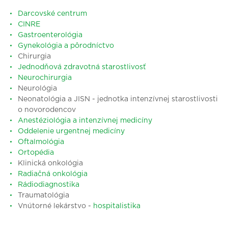
Darcovské centrum
CINRE
Gastroenterológia
Gynekológia a pôrodníctvo
Chirurgia
Jednodňová zdravotná starostlivosť
Neurochirurgia
Neurológia
Neonatológia a JISN - jednotka intenzívnej starostlivosti
o novorodencov
Anestéziológia a intenzívnej medicíny
Oddelenie urgentnej medicíny
Oftalmol
ó
gia
Ortopédia
Klinická onkológia
Radiačná onkológia
Rádiodiagnostika
Traumatológia
Vnútorné lekárstvo -
hospitalistika