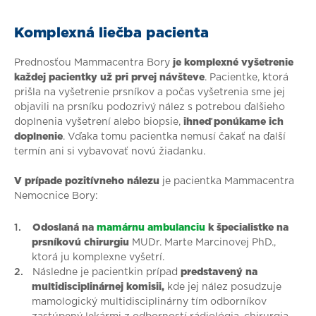
Komplexná liečba pacienta
Prednosťou Mammacentra Bory
je komplexné vyšetrenie
každej pacientky už pri prvej návšteve
. Pacientke, ktorá
prišla na vyšetrenie prsníkov a počas vyšetrenia sme jej
objavili na prsníku podozrivý nález s potrebou ďalšieho
doplnenia vyšetrení alebo biopsie,
ihneď ponúkame ich
doplnenie
. Vďaka tomu pacientka nemusí čakať na ďalší
termín ani si vybavovať novú žiadanku.
V prípade pozitívneho nálezu
je pacientka Mammacentra
Nemocnice Bory:
Odoslaná na
mamárnu ambulanciu
k špecialistke na
prsníkovú chirurgiu
MUDr. Marte Marcinovej PhD.,
ktorá ju komplexne vyšetrí.
Následne je pacientkin prípad
predstavený na
multidisciplinárnej komisii,
kde jej nález posudzuje
mamologický multidisciplinárny tím odborníkov