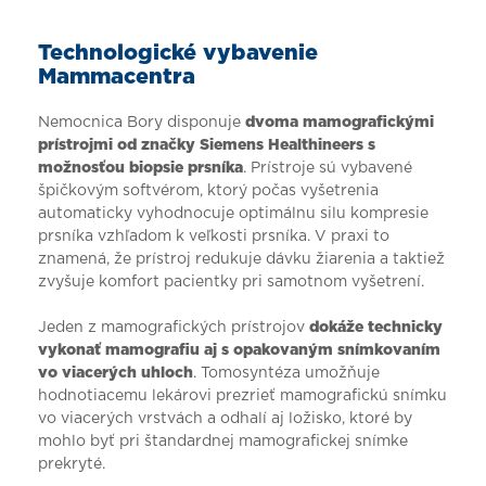
Technologické vybavenie
Mammacentra
Nemocnica Bory disponuje
dvoma mamografickými
prístrojmi od značky Siemens Healthineers s
možnosťou biopsie prsníka
. Prístroje sú vybavené
špičkovým softvérom, ktorý počas vyšetrenia
automaticky vyhodnocuje optimálnu silu kompresie
prsníka vzhľadom k veľkosti prsníka. V praxi to
znamená, že prístroj redukuje dávku žiarenia a taktiež
zvyšuje komfort pacientky pri samotnom vyšetrení.
Jeden z mamografických prístrojov
dokáže technicky
vykonať mamografiu aj s opakovaným snímkovaním
vo viacerých uhloch
. Tomosyntéza umožňuje
hodnotiacemu lekárovi prezrieť mamografickú snímku
vo viacerých vrstvách a odhalí aj ložisko, ktoré by
mohlo byť pri štandardnej mamografickej snímke
prekryté.