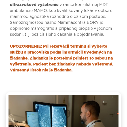
ultrazvukové vyšetrenie
v rámci konziliárnej MDT
ambulancie MAMO, kde kvalifikovaný lekár v odbore
mammodiagnostika rozhodne o ďalšom postupe.
Samozrejmosťou nášho Mammacentra BORY je
doplnenie mamografie a prípadnej biopsie v jednom
sedení, t. j. bez ďalšieho čakania a objednávania.
UPOZORNENIE: Pri rezervácii termínu si vyberte
službu a pracoviska podľa informácií uvedených na
žiadanke. Žiadanku je potrebné priniesť so sebou na
vyšetrenie. Pacient bez žiadanky nebude vyšetrený.
Výmenný lístok nie je žiadanka.