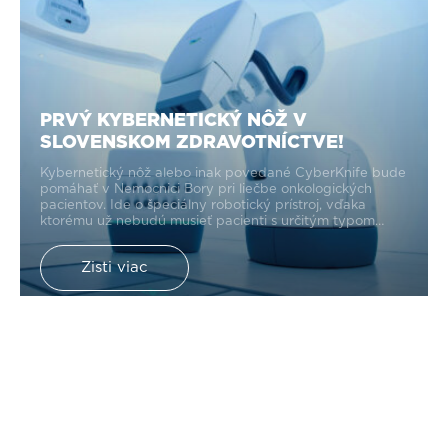
PRVÝ KYBERNETICKÝ NÔŽ V
SLOVENSKOM ZDRAVOTNÍCTVE!
Kybernetický nôž alebo inak povedané CyberKnife bude
pomáhať v Nemocnici Bory pri liečbe onkologických
pacientov. Ide o špeciálny robotický prístroj, vďaka
ktorému už nebudú musieť pacienti s určitým typom
onkologických diagnóz dochádzať za liečbou do
zahraničia.
Zisti viac