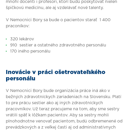
mnohí docenti i profesori, ktorí budú poskytovať nielen
špičkovú medicínu, ale aj vzdelávať nové talenty.
V Nemocnici Bory sa bude o pacientov starať 1 400
praconíkov:
320 lekárov
910 sestier a ostatného zdravotného personálu
170 iného personálu
Inovácie v práci ošetrovateľského
personálu
V Nemocnici Bory bude organizácia práce iná ako v
bežných zdravotníckych zariadeniach na Slovensku. Platí
to pre prácu sestier ako aj iných zdravotníckych
pracovníkov. Už teraz pracujeme na tom, aby sme sestry
vrátili späť k lôžkam pacientov. Aby sa sestry mohli
plnohodnotne venovať pacientom, budú odbremenené od
prevádzkových a z veľkej časti aj od administratívnych