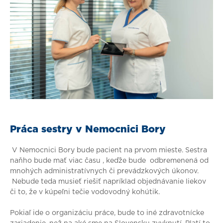
Práca sestry v Nemocnici Bory
V Nemocnici Bory bude pacient na prvom mieste. Sestra
naňho bude mať viac času , keďže bude
odbremenená od
mnohých administratívnych či prevádzkových úkonov.
Nebude teda musieť riešiť napríklad objednávanie liekov
či to, že v kúpeľni tečie vodovodný kohútik.
Pokiaľ ide o organizáciu práce, bude to iné zdravotnícke