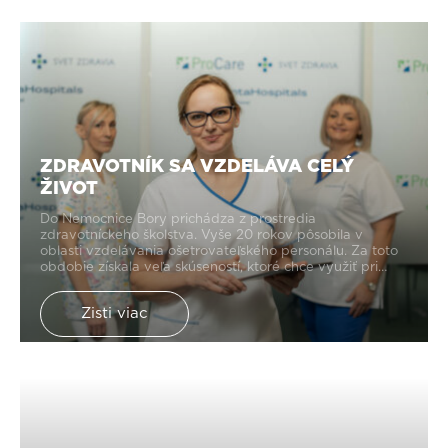
ZDRAVOTNÍK SA VZDELÁVA CELÝ
ŽIVOT
Do Nemocnice Bory prichádza z prostredia
zdravotníckeho školstva. Vyše 20 rokov pôsobila v
oblasti vzdelávania ošetrovateľského personálu. Za toto
obdobie získala veľa skúseností, ktoré chce využiť pri
práci v novej bratislavskej nemocnici. Lucia Lieskovská,
manažérka vzdelávania pre zdravotnícke pozície. Ako
Zisti viac
bude vyzerať vzdelávanie sestier v Nemocnici Bory? Aj
to vám Lucia prezradí v novom blogu.