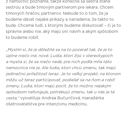
z nemocníc poznáme, takže konečne sa sestra stane
sestrou a bude tímovým partnerom pre lekára. Chcem
tímových hráčov, partnerov. Nebude to o tom, že ja
budeme dávať nejaké príkazy a nariadenia, že takto to
bude. Chceme ľudí, s ktorými budeme diskutovať – či je to
správne alebo nie, aký majú oni návrh a akým spôsobom
to budeme robiť.
„Myslím si, že je dôležité sa na to pozerať tak, že je to
úplne niečo iné, nové. Ľudia, ktorí žijú v stereotypoch
a myslia si, že sa niečo nedá, pre nich podľa mňa táto
nemocnica nie je. Ale ľudia, ktorí chcú zmenu, tak majú
jedinečnú príležitosť teraz. Je to veľký projekt, na ktorom
môžu už teraz participovať, podieľať sa na ňom a robiť
zmeny. Ľudia, ktorí majú pocit, že to možno nejakým
spôsobom nefunguje, potrebujú zmenu, tak u nás je tá
cesta,“
vysvetľuje Andrea Bučuričová, manažérka
ošetrovateľstva pre intenzívnu medicínu.