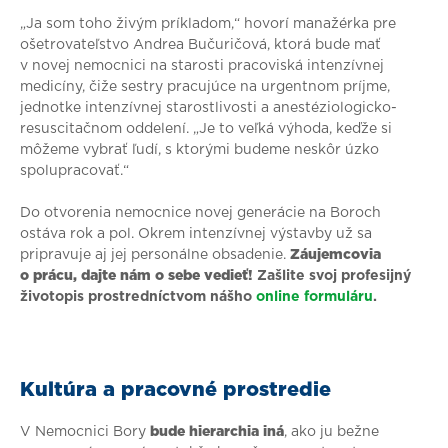
„Ja som toho živým príkladom,“ hovorí manažérka pre
ošetrovateľstvo Andrea Bučuričová, ktorá bude mať
v novej nemocnici na starosti pracoviská intenzívnej
medicíny, čiže sestry pracujúce na urgentnom príjme,
jednotke intenzívnej starostlivosti a anestéziologicko-
resuscitačnom oddelení. „Je to veľká výhoda, keďže si
môžeme vybrať ľudí, s ktorými budeme neskôr úzko
spolupracovať.“
Do otvorenia nemocnice novej generácie na Boroch
ostáva rok a pol. Okrem intenzívnej výstavby už sa
pripravuje aj jej personálne obsadenie.
Záujemcovia
o prácu, dajte nám o sebe vedieť!
Zašlite svoj profesijný
životopis prostredníctvom nášho
online formuláru
.
Kultúra a pracovné prostredie
V Nemocnici Bory
bude hierarchia iná
, ako ju bežne