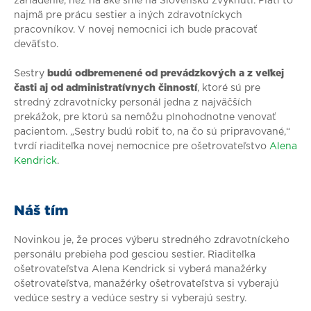
zariadenie, než na aké sme na Slovensku zvyknutí. Platí to
najmä pre prácu sestier a iných zdravotníckych
pracovníkov. V novej nemocnici ich bude pracovať
deväťsto.
Sestry
budú odbremenené od prevádzkových a z veľkej
časti aj od administratívnych činností
, ktoré sú pre
stredný zdravotnícky personál jedna z najväčších
prekážok, pre ktorú sa nemôžu plnohodnotne venovať
pacientom. „Sestry budú robiť to, na čo sú pripravované,“
tvrdí riaditeľka novej nemocnice pre ošetrovateľstvo
Alena
Kendrick
.
Náš tím
Novinkou je, že proces výberu stredného zdravotníckeho
personálu prebieha pod gesciou sestier. Riaditeľka
ošetrovateľstva Alena Kendrick si vyberá manažérky
ošetrovateľstva, manažérky ošetrovateľstva si vyberajú
vedúce sestry a vedúce sestry si vyberajú sestry.