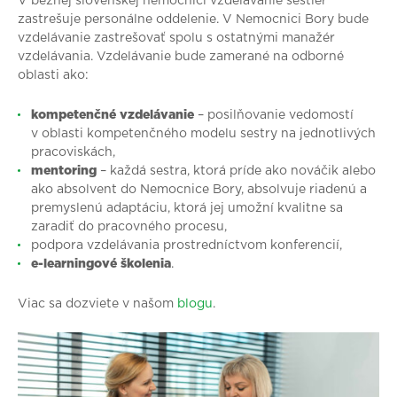
V bežnej slovenskej nemocnici vzdelávanie sestier
zastrešuje personálne oddelenie. V Nemocnici Bory bude
vzdelávanie zastrešovať spolu s ostatnými manažér
vzdelávania. Vzdelávanie bude zamerané na odborné
oblasti ako:
kompetenčné vzdelávanie
– posilňovanie vedomostí
v oblasti kompetenčného modelu sestry na jednotlivých
pracoviskách,
mentoring
– každá sestra, ktorá príde ako nováčik alebo
ako absolvent do Nemocnice Bory, absolvuje riadenú a
premyslenú adaptáciu, ktorá jej umožní kvalitne sa
zaradiť do pracovného procesu,
podpora vzdelávania prostredníctvom konferencií,
e-learningové školenia
.
Viac sa dozviete v našom
blogu
.