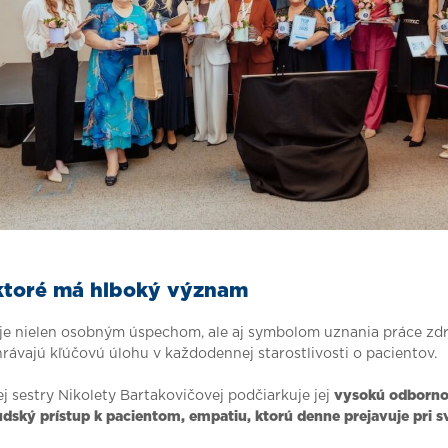
ktoré má hlboký význam
a je nielen osobným úspechom, ale aj symbolom uznania práce z
ohrávajú kľúčovú úlohu v každodennej starostlivosti o pacientov.
 sestry Nikolety Bartakovičovej podčiarkuje jej
vysokú odborno
ľudský prístup k pacientom, empatiu, ktorú denne prejavuje pri sv