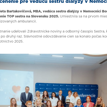
ocenenie pre vedúcu sestru dialýzy v Nemoc
leta Bartakovičová, MBA, vedúca sestra dialýzy v Nemocnici Bor
ie TOP sestra na Slovensku 2025.
Umiestnila sa na prvom mies
lizovaných ambulancií.
znanie udeľovali Zdravotnícke noviny a odborný časopis Sestra, 
 po druhý raz. Slávnostné odovzdávanie cien sa konalo počas ko
otníctvo 2025.