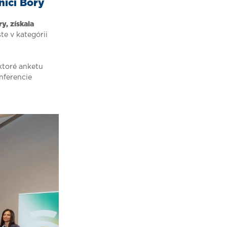
nici Bory
y, získala
te v kategórii
ktoré anketu
nferencie