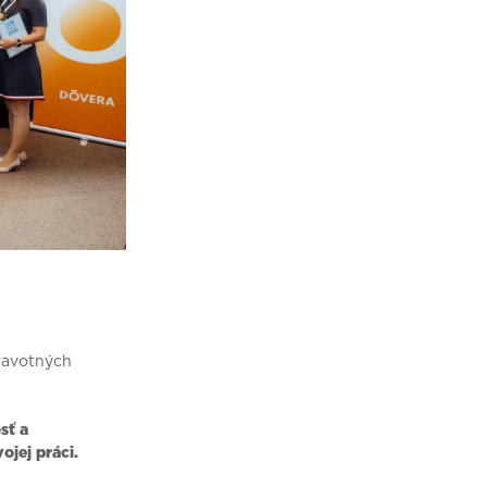
dravotných
sť a
ojej práci.