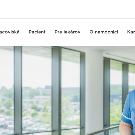
acoviská
Pacient
Pre lekárov
O nemocnici
Kar