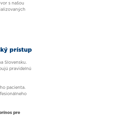
ovor s našou
cializovaných
ský prístup
na Slovensku.
bujú pravidelnú
ho pacienta.
ofesionálneho
prínos pre