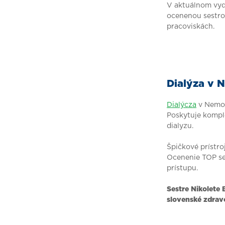
V aktuálnom vyd
ocenenou sestrou
pracoviskách.
Dialýza v 
Dialýcza
v Nemoc
Poskytuje komple
dialyzu.
Špičkové prístro
Ocenenie TOP se
prístupu.
Sestre Nikolete
slovenské zdrav