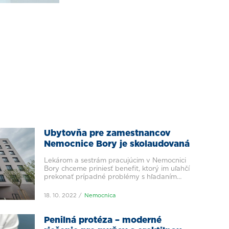
Ubytovňa pre zamestnancov
Nemocnice Bory je skolaudovaná
Lekárom a sestrám pracujúcim v Nemocnici
Bory chceme priniesť benefit, ktorý im uľahčí
prekonať prípadné problémy s hľadaním
bývania. Preto sme pri Nemocnici Bory
postavili sedempodlažnú ubytovňu, ktorá je
18. 10. 2022
Nemocnica
už skolaudovaná. Ako bude vyzerať a čo v
nej bude môcť personál využívať?
Penilná protéza – moderné