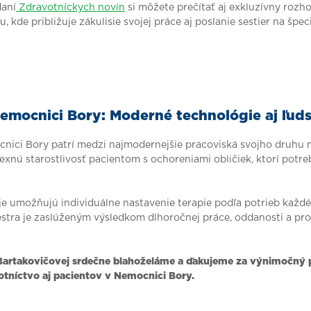
aní
Zdravotníckych novín
si môžete prečítať aj exkluzívny rozh
, kde približuje zákulisie svojej práce aj poslanie sestier na špe
Nemocnici Bory: Moderné technológie aj ľud
nici Bory patrí medzi najmodernejšie pracoviská svojho druhu 
xnú starostlivosť pacientom s ochoreniami obličiek, ktorí potre
je umožňujú individuálne nastavenie terapie podľa potrieb každé
stra je zaslúženým výsledkom dlhoročnej práce, oddanosti a pr
 Bartakovičovej srdečne blahoželáme a ďakujeme za výnimočný 
otníctvo aj pacientov v Nemocnici Bory.