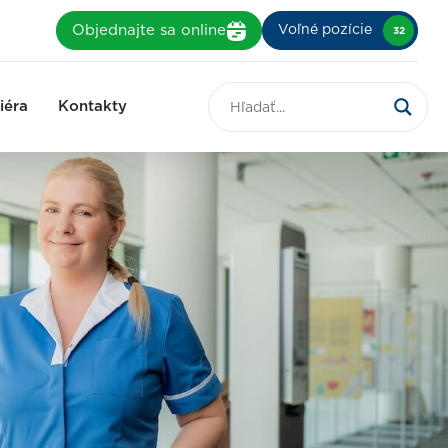
Objednajte sa online
Voľné pozície
32
iéra
Kontakty