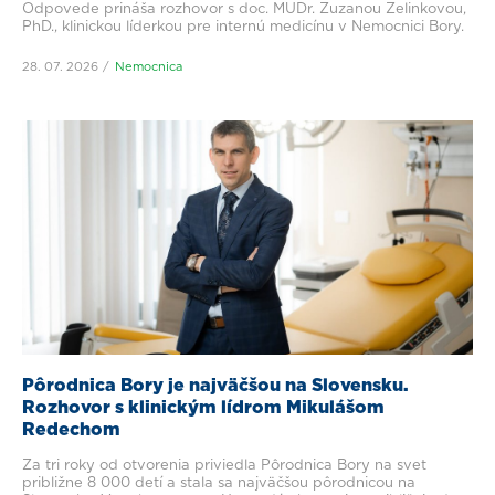
Odpovede prináša rozhovor s doc. MUDr. Zuzanou Zelinkovou,
PhD., klinickou líderkou pre internú medicínu v Nemocnici Bory.
28. 07. 2026
Nemocnica
Pôrodnica Bory je najväčšou na Slovensku.
Rozhovor s klinickým lídrom Mikulášom
Redechom
Za tri roky od otvorenia priviedla Pôrodnica Bory na svet
približne 8 000 detí a stala sa najväčšou pôrodnicou na