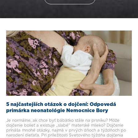
5 najčastejších otázok o dojčení: Odpovedá
primárka neonatológie Nemocnice Bory
Je normálne, ak chce byť bábätko stále na prsníku? Môže
dojčenie bolieť a existuje „slabé“ materské mlieko? Dojčenie
prináša mnohé otázky, najmä v prvých dňoch a týždňoch po
narodení dieťaťa. Pri príležitosti Svetového týždňa dojčenia