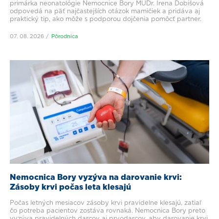
primárka neonatológie Nemocnice Bory MUDr. Irena Dobišová
odpovedá na päť najčastejších otázok mamičiek a pridáva aj
praktický tip, ako môže s podporou dojčenia pomôcť partner.
07. 08. 2026
Pôrodnica
Nemocnica Bory vyzýva na darovanie krvi:
Zásoby krvi počas leta klesajú
Počas letných mesiacov zásoby krvi pravidelne klesajú, zatiaľ
čo potreba pacientov zostáva rovnaká. Nemocnica Bory preto
vyzýva pravidelných darcov aj prvodarcov, aby darovanie krvi