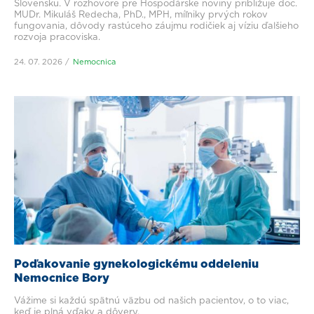
Slovensku. V rozhovore pre Hospodárske noviny približuje doc.
MUDr. Mikuláš Redecha, PhD., MPH, míľniky prvých rokov
fungovania, dôvody rastúceho záujmu rodičiek aj víziu ďalšieho
rozvoja pracoviska.
24. 07. 2026
Nemocnica
Poďakovanie gynekologickému oddeleniu
Nemocnice Bory
Vážime si každú spätnú väzbu od našich pacientov, o to viac,
keď je plná vďaky a dôvery.