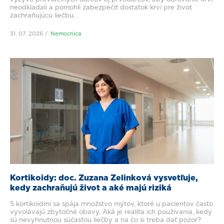
neodkladali a pomohli zabezpečiť dostatok krvi pre život
zachraňujúcu liečbu.
31. 07. 2026
Nemocnica
Kortikoidy: doc. Zuzana Zelinková vysvetľuje,
kedy zachraňujú život a aké majú riziká
S kortikoidmi sa spája množstvo mýtov, ktoré u pacientov často
vyvolávajú zbytočné obavy. Aká je realita ich používania, kedy
sú nevyhnutnou súčasťou liečby a na čo si treba dať pozor?