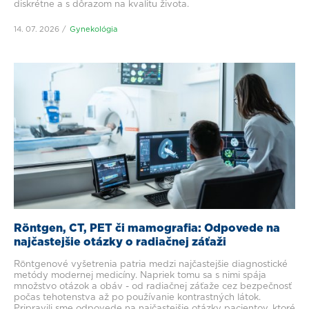
diskrétne a s dôrazom na kvalitu života.
14. 07. 2026
Gynekológia
Röntgen, CT, PET či mamografia: Odpovede na
najčastejšie otázky o radiačnej záťaži
Röntgenové vyšetrenia patria medzi najčastejšie diagnostické
metódy modernej medicíny. Napriek tomu sa s nimi spája
množstvo otázok a obáv - od radiačnej záťaže cez bezpečnosť
počas tehotenstva až po používanie kontrastných látok.
Pripravili sme odpovede na najčastejšie otázky pacientov, ktoré