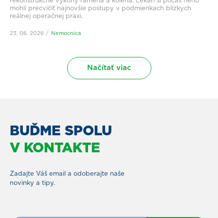
rekonštrukčné výkony ramena a kolena. Lekári si počas neho
mohli precvičiť najnovšie postupy v podmienkach blízkych
reálnej operačnej praxi.
23. 06. 2026
Nemocnica
Načítať viac
BUĎME SPOLU
V KONTAKTE
Zadajte Váš email a odoberajte naše
novinky a tipy.