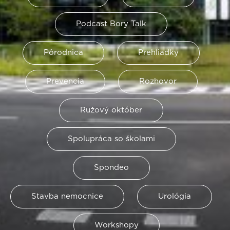
Podcast Bory Talk
Pôrodnica
Prehliadky
Prevencia
Rozhovor
Ružový október
Spolupráca so školami
Spondeo
Stavba nemocnice
Urológia
Workshopy