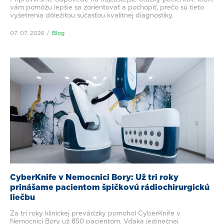
vám pomôžu lepšie sa zorientovať a pochopiť, prečo sú tieto
vyšetrenia dôležitou súčasťou kvalitnej diagnostiky.
07. 07. 2026
Blog
CyberKnife v Nemocnici Bory: Už tri roky
prinášame pacientom špičkovú rádiochirurgickú
liečbu
Za tri roky klinickej prevádzky pomohol CyberKnife v
Nemocnici Bory už 850 pacientom. Vďaka jedinečnej