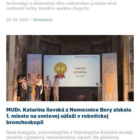
technológii a skúsenému tímu odborníkov prináša nové
možnosti liečby širokého spektra diagnóz.
30. 06. 2026
Nemocnica
MUDr. Katarína Ilavská z Nemocnice Bory získala
1. miesto na svetovej súťaži v robotickej
bronchoskopii
Naša kolegyňa, pneumologička a ftizeologička Katarína Ilavská,
dosiahla významný medzinárodný úspech. Na globálnej