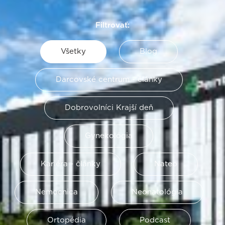
Filtrovať:
Všetky
Blog
Darcovské centrum - články
Dobrovolníci Krajší deň
Gynekológia
Kariéra - články
Nateo
Nemocnica
Neonatológia
Ortopédia
Podcast