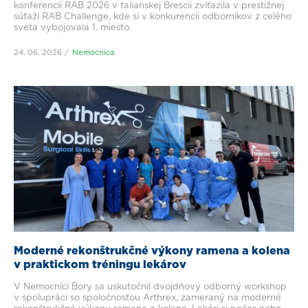
konferencii RAB 2026 v talianskej Brescii zvíťazila v prestížnej
súťaži RAB Challenge, kde si v konkurencii odborníkov z celého
sveta vybojovala 1. miesto.
24. 06. 2026
Nemocnica
Moderné rekonštrukčné výkony ramena a kolena
v praktickom tréningu lekárov
V Nemocnici Bory sa uskutočnil dvojdňový odborný workshop
v spolupráci so spoločnosťou Arthrex, zameraný na moderné