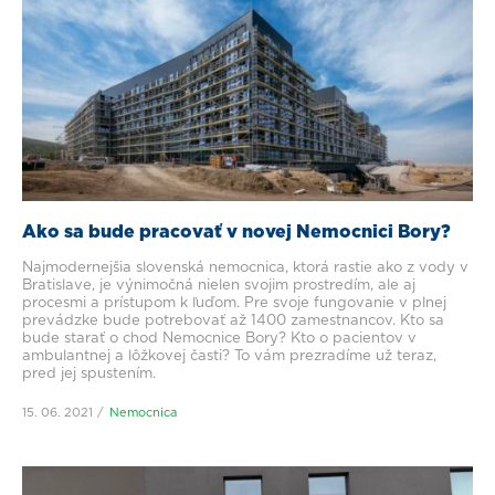
Ako sa bude pracovať v novej Nemocnici Bory?
Najmodernejšia slovenská nemocnica, ktorá rastie ako z vody v
Bratislave, je výnimočná nielen svojim prostredím, ale aj
procesmi a prístupom k ľuďom. Pre svoje fungovanie v plnej
prevádzke bude potrebovať až 1400 zamestnancov. Kto sa
bude starať o chod Nemocnice Bory? Kto o pacientov v
ambulantnej a lôžkovej časti? To vám prezradíme už teraz,
pred jej spustením.
15. 06. 2021
Nemocnica