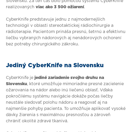
Slovensku. Za ten čas bolo pomocou systému CyberKnife
realizovaných
viac ako 3 500 ožiarení
.
CyberKnife predstavuje jednu z najmodernejších
technológií v oblasti stereotaktickej rádiochirurgie a
rádioterapie. Pacientom prináša presnú, šetrnú a efektívnu
liečbu vybraných nádorových aj nenádorových ochorení
bez potreby chirurgického zákroku.
Jediný CyberKnife na Slovensku
CyberKnife je
jediné zariadenie svojho druhu na
Slovensku
, ktoré umožňuje mimoriadne presné zacielenie
ožarovania na nádor alebo inú liečenú oblasť. Vďaka
pokročilému systému navigácie dokáže počas liečby
neustále sledovať polohu nádoru a reagovať aj na
najmenšie pohyby pacienta. To umožňuje aplikovať vysoké
dávky žiarenia s maximálnou presnosťou a zároveň
chrániť okolité zdravé tkanivá.