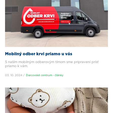
Mobilný odber krvi priamo u vás
S naším mobilným odberovým tímom sme pripravení prísť
priamo k vám.
03. 10. 2024
Darcovské centrum - články