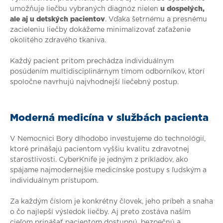
umožňuje liečbu vybraných diagnóz nielen
u dospelých,
ale aj u detských pacientov
. Vďaka šetrnému a presnému
zacieleniu liečby dokážeme minimalizovať zaťaženie
okolitého zdravého tkaniva.
Každý pacient pritom prechádza individuálnym
posúdením multidisciplinárnym tímom odborníkov, ktorí
spoločne navrhujú najvhodnejší liečebný postup.
Moderná medicína v službách pacienta
V Nemocnici Bory dlhodobo investujeme do technológií,
ktoré prinášajú pacientom vyššiu kvalitu zdravotnej
starostlivosti. CyberKnife je jedným z príkladov, ako
spájame najmodernejšie medicínske postupy s ľudským a
individuálnym prístupom.
Za každým číslom je konkrétny človek, jeho príbeh a snaha
o čo najlepší výsledok liečby. Aj preto zostáva naším
cieľom prinášať pacientom dostupnú, bezpečnú a