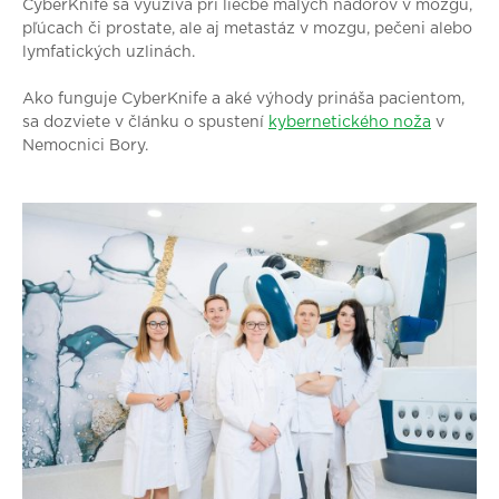
CyberKnife sa využíva pri liečbe malých nádorov v mozgu,
pľúcach či prostate, ale aj metastáz v mozgu, pečeni alebo
lymfatických uzlinách.
Ako funguje CyberKnife a aké výhody prináša pacientom,
sa dozviete v článku o spustení
kybernetického noža
v
Nemocnici Bory.