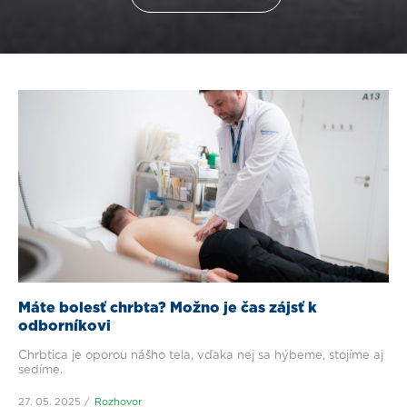
Máte bolesť chrbta? Možno je čas zájsť k
odborníkovi
Chrbtica je oporou nášho tela, vďaka nej sa hýbeme, stojíme aj
sedíme.
27. 05. 2025
Rozhovor