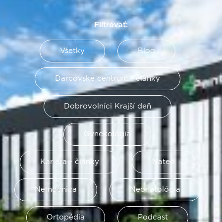
Filtrovať:
Všetky
Blog
Darcovské centrum - články
Dobrovolníci Krajší deň
Gynekológia
Kariéra - články
Nateo
Nemocnica
Neonatológia
Ortopédia
Podcast