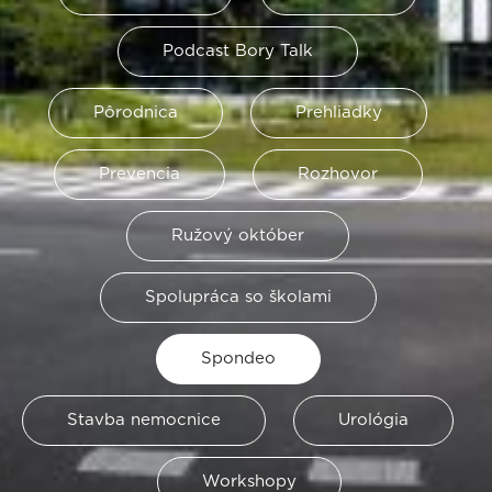
Podcast Bory Talk
Pôrodnica
Prehliadky
Prevencia
Rozhovor
Ružový október
Spolupráca so školami
Spondeo
Stavba nemocnice
Urológia
Workshopy