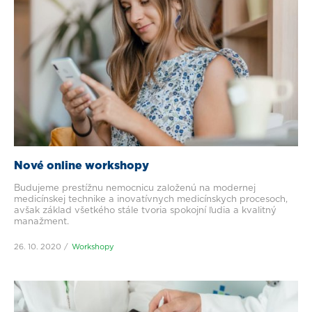
Nové online workshopy
Budujeme prestížnu nemocnicu založenú na modernej
medicínskej technike a inovatívnych medicínskych procesoch,
avšak základ všetkého stále tvoria spokojní ľudia a kvalitný
manažment.
26. 10. 2020
Workshopy