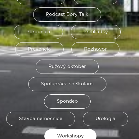
Podcast Bory Talk
Pôrodnica
Prehliadky
Prevencia
Rozhovor
Ružový október
Spolupráca so školami
Spondeo
Stavba nemocnice
Urológia
Workshopy