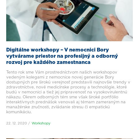
Digitálne workshopy – V nemocnici Bory
vytvárame priestor na profesijný a odborný
rozvoj pre každého zamestnanca
Tento rok sme Vám prostredníctvom našich workshopov
vedeným kolegami z nemocnice novej generácie Bory
dostupných pre širokú verejnosť predstavili najnovšie trendy v
zdravotníctve, nové medicínske procesy a technológie, ktoré
budú v nemocnici a tiež jej pripravenosť na vysokovirulentnú
nákazu. Okrem odborných tém sme však široké portfólio
interaktívnych prednášok venovali aj témam zameraným na
manažérske zručnosti, zvládanie stresu či empatickú
komunikáciu.
22. 12. 2020
Workshopy