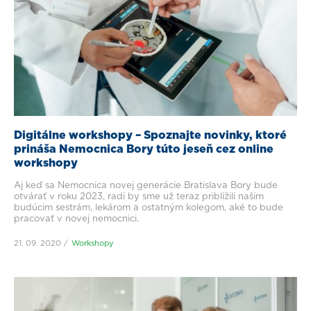
Digitálne workshopy – Spoznajte novinky, ktoré
prináša Nemocnica Bory túto jeseň cez online
workshopy
Aj keď sa Nemocnica novej generácie Bratislava Bory bude
otvárať v roku 2023, radi by sme už teraz priblížili našim
budúcim sestrám, lekárom a ostatným kolegom, aké to bude
pracovať v novej nemocnici.
21. 09. 2020
Workshopy