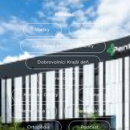
Filtrovať:
Všetky
Blog
Darcovské centrum - články
Dobrovolníci Krajší deň
Gynekológia
Kariéra - články
Nateo
Nemocnica
Neonatológia
Ortopédia
Podcast