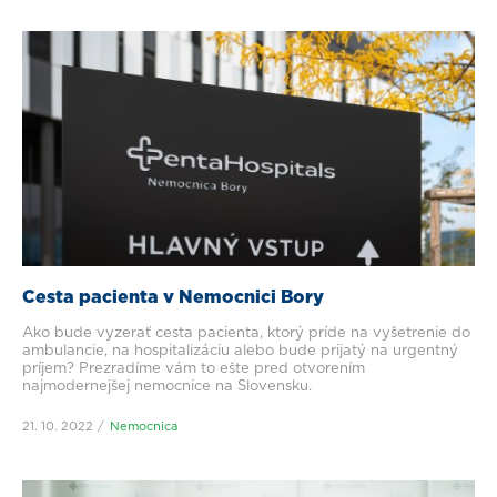
Cesta pacienta v Nemocnici Bory
Ako bude vyzerať cesta pacienta, ktorý príde na vyšetrenie do
ambulancie, na hospitalizáciu alebo bude prijatý na urgentný
príjem? Prezradíme vám to ešte pred otvorením
najmodernejšej nemocnice na Slovensku.
21. 10. 2022
Nemocnica