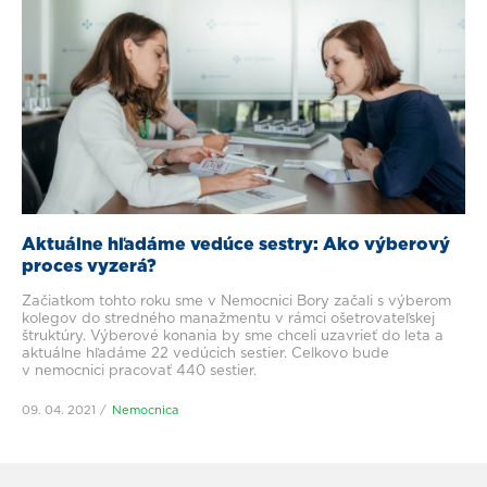
Aktuálne hľadáme vedúce sestry: Ako výberový
proces vyzerá?
Začiatkom tohto roku sme v Nemocnici Bory začali s výberom
kolegov do stredného manažmentu v rámci ošetrovateľskej
štruktúry. Výberové konania by sme chceli uzavrieť do leta a
aktuálne hľadáme 22 vedúcich sestier. Celkovo bude
v nemocnici pracovať 440 sestier.
09. 04. 2021
Nemocnica