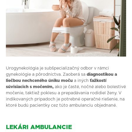
Urogynekológia je subšpecializačný odbor v rámci
gynekológie a pôrodníctva. Zaoberá sa
diagnostikou a
liečbou nechceného úniku moču
a iných
ťažkostí
súvisiacich s močením,
ako je časté, nočné alebo bolestivé
močenie, taktiež poklesu a prepadávania rodidiel ženy.
V
indikovaných prípadoch je potrebné operačné riešenie, na
ktoré budú pacientky cez túto ambulanciu objednané.
LEKÁRI AMBULANCIE