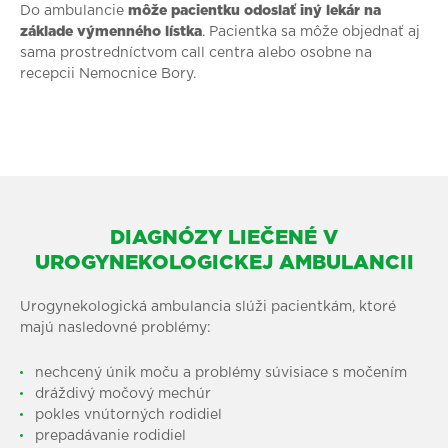
Do ambulancie
môže pacientku odoslať iný lekár na
základe výmenného lístka
. Pacientka sa môže objednať aj
sama prostredníctvom call centra alebo osobne na
recepcii Nemocnice Bory.
DIAGNÓZY LIEČENÉ V
UROGYNEKOLOGICKEJ AMBULANCII
Urogynekologická ambulancia slúži pacientkám, ktoré
majú nasledovné problémy:
nechcený únik moču a problémy súvisiace s močením
dráždivý močový mechúr
pokles vnútorných rodidiel
prepadávanie rodidiel