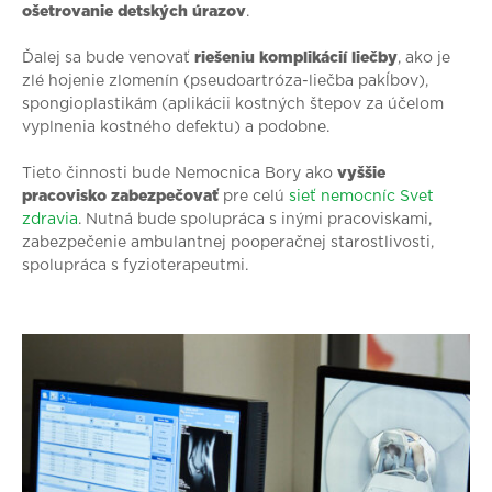
ošetrovanie detských úrazov
.
Ďalej sa bude venovať
riešeniu komplikácií liečby
, ako je
zlé hojenie zlomenín (pseudoartróza-liečba pakĺbov),
spongioplastikám (aplikácii kostných štepov za účelom
vyplnenia kostného defektu) a podobne.
Tieto činnosti bude Nemocnica Bory ako
vyššie
pracovisko zabezpečovať
pre celú
sieť nemocníc Svet
zdravia
. Nutná bude spolupráca s inými pracoviskami,
zabezpečenie ambulantnej pooperačnej starostlivosti,
spolupráca s fyzioterapeutmi.