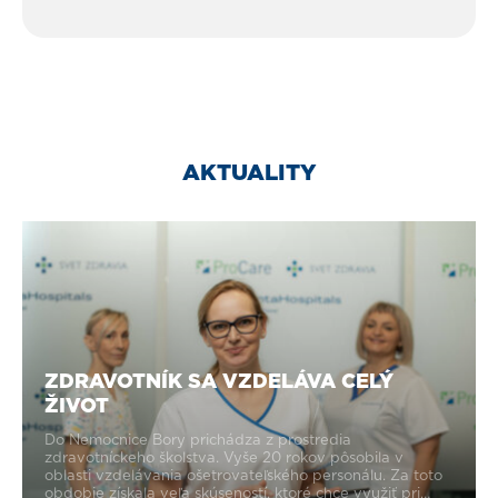
AKTUALITY
ZDRAVOTNÍK SA VZDELÁVA CELÝ
ŽIVOT
Do Nemocnice Bory prichádza z prostredia
zdravotníckeho školstva. Vyše 20 rokov pôsobila v
oblasti vzdelávania ošetrovateľského personálu. Za toto
obdobie získala veľa skúseností, ktoré chce využiť pri