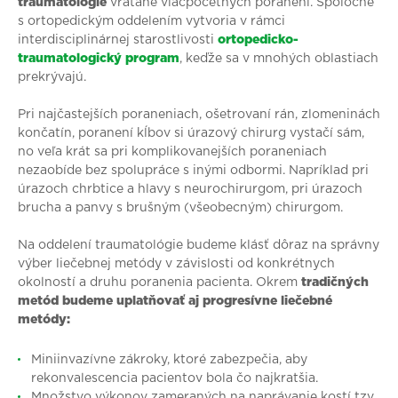
traumatológie
vrátane viacpočetných poranení. Spoločne
s ortopedickým oddelením vytvoria v rámci
interdisciplinárnej starostlivosti
ortopedicko-
traumatologický program
, keďže sa v mnohých oblastiach
prekrývajú.
Pri najčastejších poraneniach, ošetrovaní rán, zlomeninách
končatín, poranení kĺbov si úrazový chirurg vystačí sám,
no veľa krát sa pri komplikovanejších poraneniach
nezaobíde bez spolupráce s inými odbormi. Napríklad pri
úrazoch chrbtice a hlavy s neurochirurgom, pri úrazoch
brucha a panvy s brušným (všeobecným) chirurgom.
Na oddelení traumatológie budeme klásť dôraz na správny
výber liečebnej metódy v závislosti od konkrétnych
okolností a druhu poranenia pacienta. Okrem
tradičných
metód budeme uplatňovať aj progresívne liečebné
metódy:
Miniinvazívne zákroky, ktoré zabezpečia, aby
rekonvalescencia pacientov bola čo najkratšia.
Množstvo výkonov zameraných na naprávanie kostí tzv.