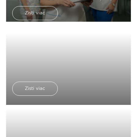
práci v novej bratislavskej nemocnici. Lucia Lieskovská,
manažérka vzdelávania pre zdravotnícke pozície. Ako
Zisti viac
bude vyzerať vzdelávanie sestier v Nemocnici Bory? Aj
to vám Lucia prezradí v novom blogu.
Zisti viac