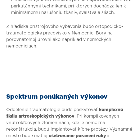
perkutánnymi technikami, pri ktorých dochádza len k
minimálnemu narušeniu tkanív, svalstva a šliach.
Z hľadiska prístrojového vybavenia bude ortopedicko-
traumatologické pracovisko v Nemocnici Bory na
porovnateľnej úrovni ako napríklad v nemeckých
nemocniciach.
Spektrum ponúkaných výkonov
Oddelenie traumatológie bude poskytovať
komplexnú
škálu artroskopických výkonov
. Pri komplikovaných
vnútrokľbových zlomeninách, kde je nemožná
rekonštrukcia, budú implantovať kľbne protézy. Významné
miesto bude mať aj
ošetrovanie poranení ruky i