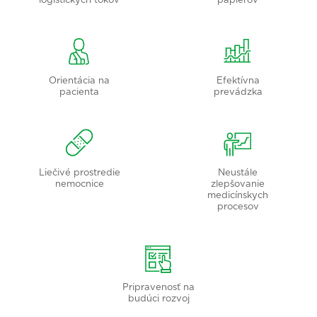
logistických tokov
papierov
Orientácia na
Efektívna
pacienta
prevádzka
Liečivé prostredie
Neustále
nemocnice
zlepšovanie
medicínskych
procesov
Pripravenosť na
budúci rozvoj