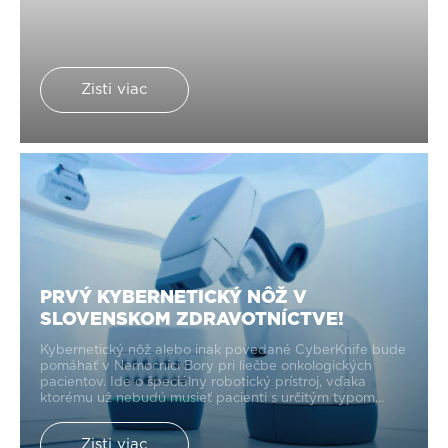
Zisti viac
PRVÝ KYBERNETICKÝ NÔŽ V
SLOVENSKOM ZDRAVOTNÍCTVE!
Kybernetický nôž alebo inak povedané CyberKnife bude
pomáhať v Nemocnici Bory pri liečbe onkologických
pacientov. Ide o špeciálny robotický prístroj, vďaka
ktorému už nebudú musieť pacienti s určitým typom
onkologických diagnóz dochádzať za liečbou do
zahraničia.
Zisti viac