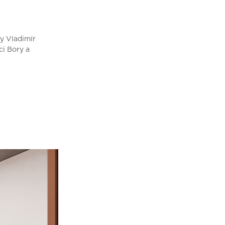
y Vladimír
i Bory a