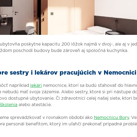
bytovňa poskytne kapacitu 200 lôžok najmä v dvoj-, ale aj v j
aždom poschodí budovy bude zároveň aj spoločná kuchynka.
re sestry i lekárov pracujúcich v Nemocnici
môcť napríklad
lekári
nemocnice, ktorí sa budú sťahovať do hlavn
e nebudú mať svoje zázemie. Alebo sestry, ktoré si pri nástupe d
vo dostupné ubytovanie. Či zdravotníci celej našej siete, ktorí 
školenia
alebo atestácie.
jeme sprevádzkovať v rovnakom období ako
Nemocnicu Bory
. V
re personál benefitom, ktorý im uľahčí prekonať prípadné probl