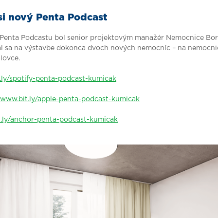
si nový Penta Podcast
enta Podcastu bol senior projektovým manažér Nemocnice Bor
al sa na výstavbe dokonca dvoch nových nemocníc – na nemocnic
lovce.
.ly/spotify-penta-podcast-kumicak
www.bit.ly/apple-penta-podcast-kumicak
.ly/anchor-penta-podcast-kumicak