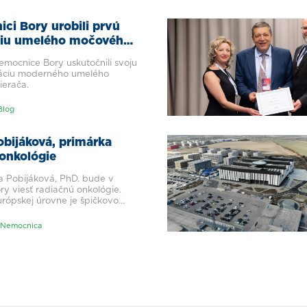
ci Bory urobili prvú
ciu umelého močového
emocnice Bory uskutočnili svoju
táciu moderného umelého
erača.
Blog
obijáková, primárka
 onkológie
a Pobijáková, PhD. bude v
y viesť radiačnú onkológie.
urópskej úrovne je špičkovo
Nemocnica