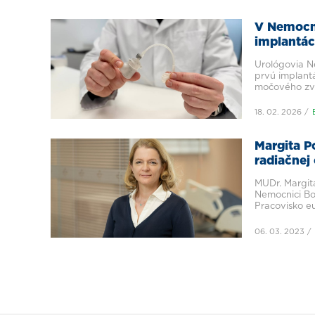
V Nemocni
implantá
zvierača
Urológovia N
prvú implan
močového zvi
18. 02. 2026
Margita P
radiačnej
MUDr. Margit
Nemocnici Bor
Pracovisko e
vybavené.
06. 03. 2023