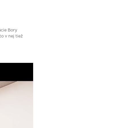
cie Bory
o v nej tiež