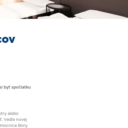
cov
sí byť spočiatku
stry alebo
. Vedľa novej
emocnice Bory.