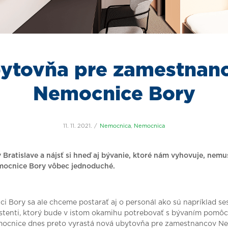
ytovňa pre zamestnan
Nemocnice Bory
11. 11. 2021.
Nemocnica
,
Nemocnica
 Bratislave a nájsť si hneď aj bývanie, ktoré nám vyhovuje, nemu
mocnice Bory vôbec jednoduché.
i Bory sa ale chceme postarať aj o personál ako sú napríklad se
stenti, ktorý bude v istom okamihu potrebovať s bývaním pomôcť
emocnice dnes preto vyrastá nová ubytovňa pre zamestnancov N