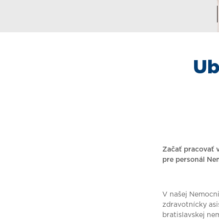
Ub
Začať pracovať v
pre personál Ne
V našej Nemocnic
zdravotnícky asi
bratislavskej n