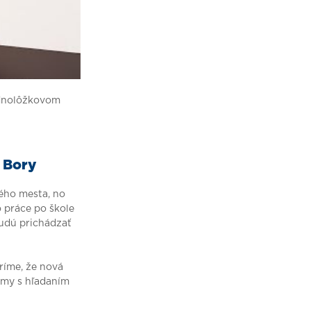
ednolôžkovom
 Bory
ého mesta, no
o práce po škole
budú prichádzať
eríme, že nová
émy s hľadaním