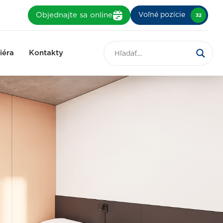
Objednajte sa online
Voľné pozície
32
iéra
Kontakty