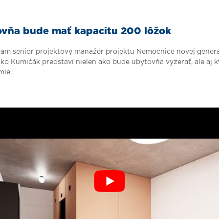
vňa bude mať kapacitu 200 lôžok
ám senior projektový manažér projektu Nemocnice novej generá
dko Kumičák predstaví nielen ako bude ubytovňa vyzerať, ale aj kt
mie.