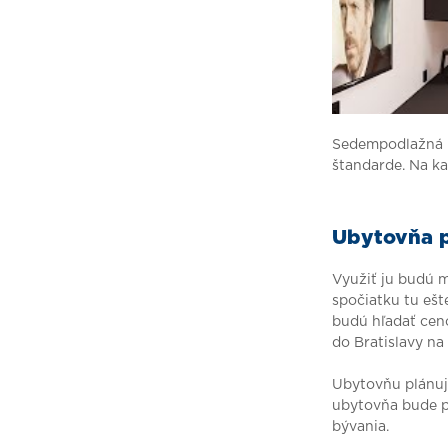
Sedempodlažná u
štandarde. Na k
Ubytovňa p
Využiť ju budú 
spočiatku tu ešt
budú hľadať ceno
do Bratislavy na
Ubytovňu plánu
ubytovňa bude p
bývania.