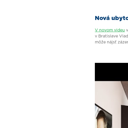
Nová ubyto
V novom videu
v
v Bratislave Vla
môže nájsť záze