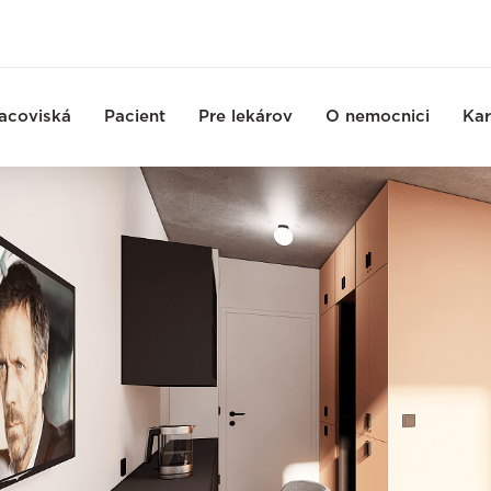
acoviská
Pacient
Pre lekárov
O nemocnici
Kar