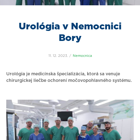
Urológia v Nemocnici
Bory
11. 12. 2023.
Nemocnica
Urológia je medicínska špecializácia, ktorá sa venuje
chirurgickej liečbe ochorení močovopohlavného systému.