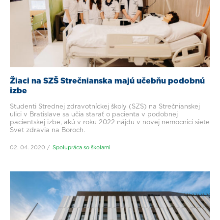
Žiaci na SZŠ Strečnianska majú učebňu podobnú
izbe
Študenti Strednej zdravotníckej školy (SZŠ) na Strečnianskej
ulici v Bratislave sa učia starať o pacienta v podobnej
pacientskej izbe, akú v roku 2022 nájdu v novej nemocnici siete
Svet zdravia na Boroch.
02. 04. 2020
Spolupráca so školami