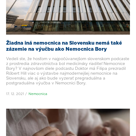
Žiadna iná nemocnica na Slovensku nemá také
zázemie na výučbu ako Nemocnica Bory
Vedeli ste, že hosťom v najpočúvanejšom slovenskom podcaste
z prostredia zdravotníctva bol medicínsky riaditeľ Nemocnice
Bory? V najnovšom diele podcastu Doktor má Filipa prezradil
Róbert Hill viac o výstavbe najmodernejšej nemocnice na
Slovensku, ale aj ako bude vyzerať pregraduálna a
postgraduálna výučba v Nemocnici Bory.
17. 12. 2021
Nemocnica