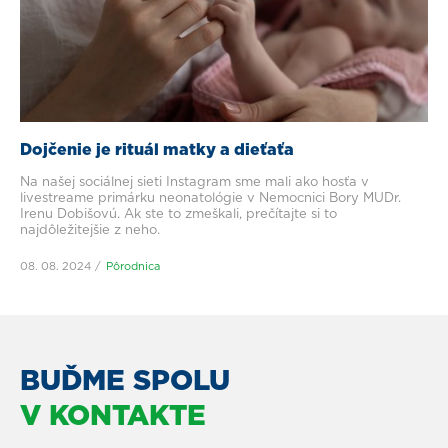
Dojčenie je rituál matky a dieťaťa
Na našej sociálnej sieti Instagram sme mali ako hosťa v
livestreame primárku neonatológie v Nemocnici Bory MUDr.
Irenu Dobišovú. Ak ste to zmeškali, prečítajte si to
najdôležitejšie z neho.
08. 08. 2024
Pôrodnica
BUĎME SPOLU
V KONTAKTE