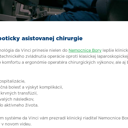
oticky asistovanej chirurgie
ológia da Vinci prinesie nielen do
Nemocnice Bory
lepšie klinic
technického zvládnutia operácie oproti klasickej laparoskopickej 
e komfortu a ergonómie operatéra chirurgických výkonov, ale aj 
ospitalizácie,
čná bolesť a výskyt komplikácií,
 krvných transfúzií,
rvalých následkov,
do aktívneho života.
m systéme da Vinci vám prezradí klinický riaditeľ Nemocnice Bo
ý v novom videu.