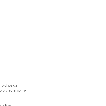
 je dnes už
e o viacramenný
sedí pri