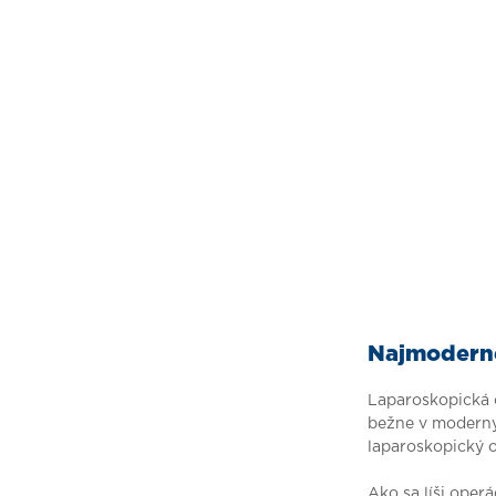
Najmoderne
Laparoskopická o
bežne v modern
laparoskopický o
Ako sa líši operá