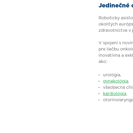
Jedinečné 
Roboticky asisto
okolitých európs
zdravotníctve v 
V spojení s nov
pre liečbu onko
inovatívna a ex
ako:
urológia,
gynekológia
,
všeobecná chir
kardiológia
,
otorinolaryngo