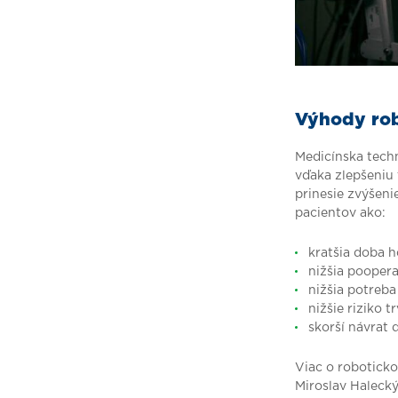
Výhody rob
Medicínska techn
vďaka zlepšeniu 
prinesie zvýšeni
pacientov ako:
kratšia doba h
nižšia poopera
nižšia potreba
nižšie riziko t
skorší návrat 
Viac o roboticko
Miroslav Haleck