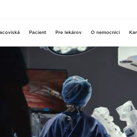
acoviská
Pacient
Pre lekárov
O nemocnici
Kar