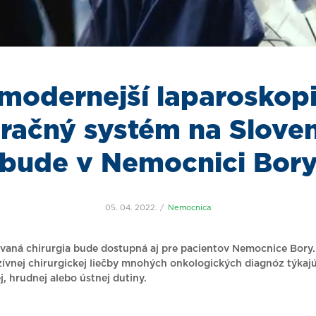
modernejší laparoskop
račný systém na Slove
bude v Nemocnici Bor
05. 04. 2022.
Nemocnica
vaná chirurgia bude dostupná aj pre pacientov Nemocnice Bory. 
ívnej chirurgickej liečby mnohých onkologických diagnóz týkaj
j, hrudnej alebo ústnej dutiny.