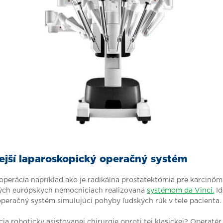
jší laparoskopický operačný systém
perácia napríklad ako je radikálna prostatektómia pre karcinóm
ých európskych nemocniciach realizovaná
systémom da Vinci.
Id
peračný systém simulujúci pohyby ľudských rúk v tele pacienta.
cia roboticky asistovanej chirurgie oproti tej klasickej? Operatér 