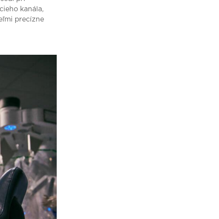
cieho kanála,
eľmi precízne