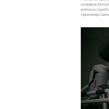
ovládacej konzo
pomocou joystick
vykonávajú samo