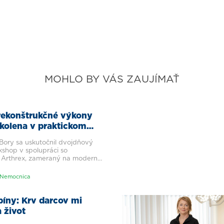
MOHLO BY VÁS ZAUJÍMAŤ
rekonštrukčné výkony
kolena v praktickom
lekárov
Bory sa uskutočnil dvojdňový
shop v spolupráci so
 Arthrex, zameraný na moderné
é výkony ramena a kolena.
as neho mohli precvičiť
Nemocnica
stupy v podmienkach blízkych
čnej praxi.
bíny: Krv darcov mi
 život