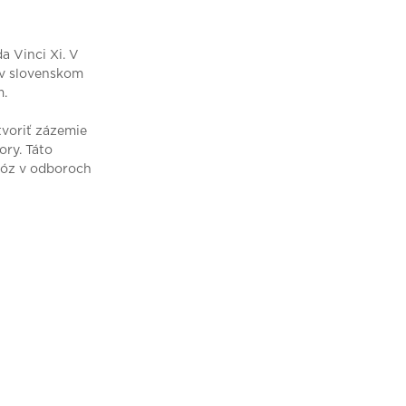
a Vinci Xi. V
 v slovenskom
m.
tvoriť zázemie
ry. Táto
nóz v odboroch