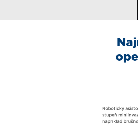
Naj
ope
Roboticky asisto
stupeň miniinvaz
napríklad brušne