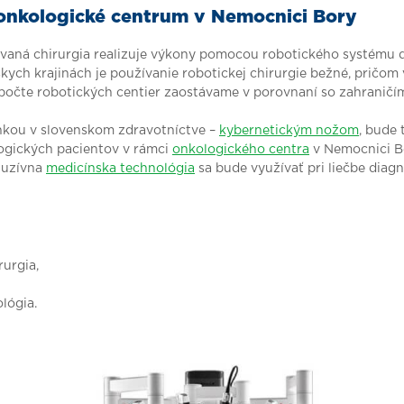
onkologické centrum v Nemocnici Bory
vaná chirurgia realizuje výkony pomocou robotického systému d
kych krajinách je používanie robotickej chirurgie bežné, pričom
počte robotických centier zaostávame v porovnaní so zahraničí
inkou v slovenskom zdravotníctve –
kybernetickým nožom
, bude 
logických pacientov v rámci
onkologického centra
v Nemocnici Bo
kluzívna
medicínska technológia
sa bude využívať pri liečbe diag
urgia,
lógia.