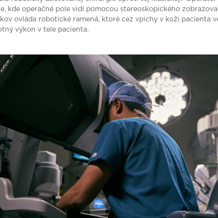
le, kde operačné pole vidí pomocou stereoskopického zobrazova
ov ovláda robotické ramená, ktoré cez vpichy v koži pacienta v
tný výkon v tele pacienta.