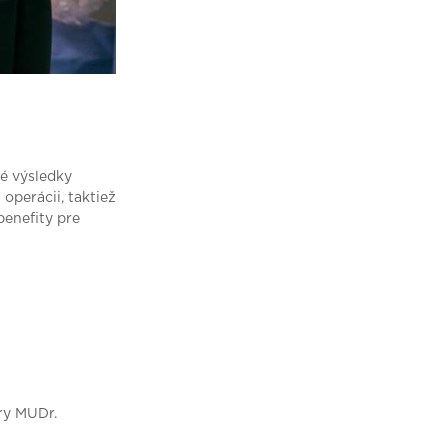
ké výsledky
operácii, taktiež
benefity pre
ry MUDr.