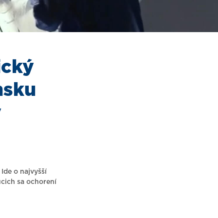
ický
nsku
y
Ide o najvyšší
úcich sa ochorení