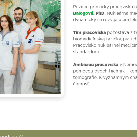
Pozíciu primárky pracoviska 
Balogová
, PhD
. Nukleárna med
dynamicky sa rozvíjajúcim le
Tím pracoviska
pozostáva z tr
biomedicínskej fyzičky, piatic
Pracovisko nukleárnej medicí
štandardom.
Ambíciou pracoviska
v Nemocn
pomocou dvoch techník – konv
tomografie. K významným char
činnosť.