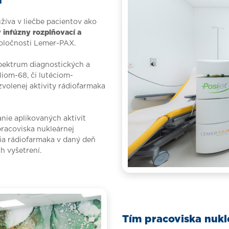
u
žíva v liečbe pacientov ako
 infúzny rozplňovací a
oločnosti Lemer-PAX.
spektrum diagnostických a
iom-68, či lutéciom-
volenej aktivity rádiofarmaka
ie aplikovaných aktivít
racoviska nukleárnej
ia rádiofarmaka v daný deň
h vyšetrení.
Tím pracoviska nukl