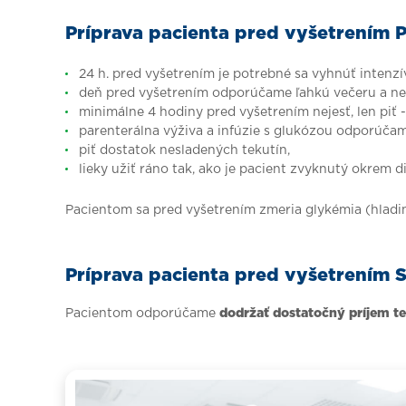
Príprava pacienta pred vyšetrením 
24 h. pred vyšetrením je potrebné sa vyhnúť intenz
deň pred vyšetrením odporúčame ľahkú večeru a nep
minimálne 4 hodiny pred vyšetrením nejesť, len piť -
parenterálna výživa a infúzie s glukózou odporúčam
piť dostatok nesladených tekutín,
lieky užiť ráno tak, ako je pacient zvyknutý okrem d
Pacientom sa pred vyšetrením zmeria glykémia (hladin
Príprava pacienta pred vyšetrením
Pacientom odporúčame
dodržať dostatočný príjem t