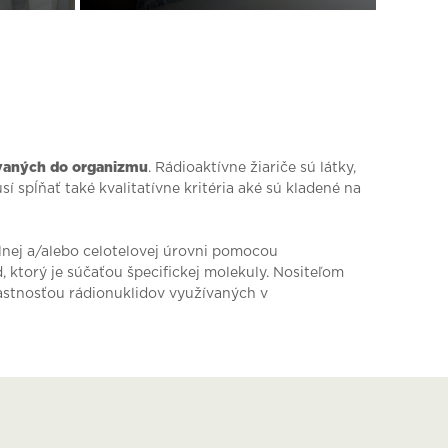
ovaných do organizmu
. Rádioaktívne žiariče sú látky,
 spĺňať také kvalitatívne kritéria aké sú kladené na
lnej a/alebo celotelovej úrovni pomocou
, ktorý je súčaťou špecifickej molekuly. Nositeľom
lastnosťou rádionuklidov využívaných v