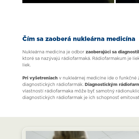
Čím sa zaoberá nukleárna medicína
Nukleárna medicína je odbor
zaoberajúci sa diagnost
ktoré sa nazývajú rádiofarmaká. Rádiofarmakum je liek
liek.
Pri vyšetreniach
v nukleárnej medicíne ide o funkčné 
diagnostických rádiofarmák.
Diagnostickým rádiofa
vlastností rádiofarmaka môže byť samotný rádionuklid
diagnostických rádiofarmak je ich schopnosť emitovať