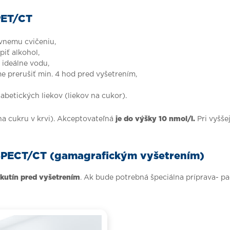
PET/CT
ívnemu cvičeniu,
iť alkohol,
 ideálne vodu,
e prerušiť min. 4 hod pred vyšetrením,
iabetických liekov (liekov na cukor).
a cukru v krvi). Akceptovateľná
je do výšky 10 nmol/l.
Pri vyšše
 SPECT/CT (gamagrafickým vyšetrením)
ekutín pred vyšetrením
. Ak bude potrebná špeciálna príprava- pa