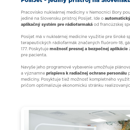
PosiJet - jediný prístroj na Slovensk
Pracovisko nukleárnej medicíny v Nemocnici Bory pou
jediné na Slovensku prístroj Posijet. Ide o
automatický
aplikačný systém pre rádiofarmaká
od francúzskej sp
Posijet má v nukleárnej medicíne využitie pre široké 
terapeutických rádiofarmák značených fluórom-18, gál
177. Poskytuje
možnosť presnej a bezpečnej aplikácie
z
pre pacienta.
Navyše jeho programové vybavenie umožňuje plánovan
a významne
prispieva k radiačnej ochrane personálu
p
medicíny. Posyktuje tiež možnosť kompletného využit
pričom optimalizuje ekonomickú stránku realizovanýc