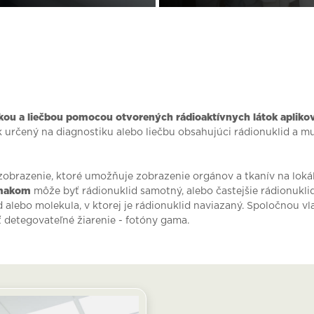
ikou a liečbou pomocou otvorených rádioaktívnych látok aplik
 určený na diagnostiku alebo liečbu obsahujúci rádionuklid a musí
zobrazenie, ktoré umožňuje zobrazenie orgánov a tkanív na loká
rmakom
môže byť rádionuklid samotný, alebo častejšie rádionuklid
 alebo molekula, v ktorej je rádionuklid naviazaný. Spoločnou v
 detegovateľné žiarenie - fotóny gama.