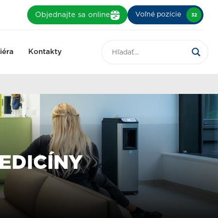
Objednajte sa online
Voľné pozície
32
iéra
Kontakty
EDICÍNY