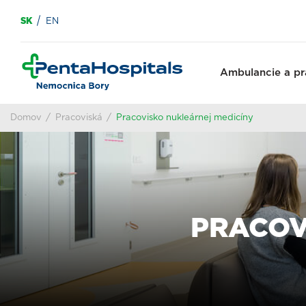
SK
EN
Ambulancie a pr
Domov
Pracoviská
Pracovisko nukleárnej medicíny
PRACOV