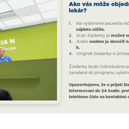
Ako vás môže objedn
lekár?
Na vyšetrenie pacienta m
nájdete nižšie.
Scan žiadanky je
možné em
Alebo
osobne ju doručiť n
h.
Originál žiadanky si prines
Žiadanky budú individuálne p
zaradené do programu vyšetre
Upozorňujeme, že o prijatí ži
informovaní do 24 hodín
,
pre
telefónne číslo na kontaktnú 