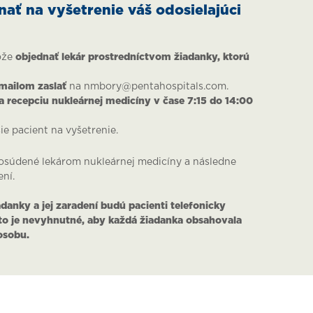
ať na vyšetrenie váš odosielajúci
ôže
objednať lekár prostredníctvom žiadanky, ktorú
ailom zaslať
na nmbory@pentahospitals.com.
a recepciu nukleárnej medicíny v čase 7:15 do 14:00
ie pacient na vyšetrenie.
osúdené lekárom nukleárnej medicíny a následne
ní.
adanky a jej zaradení budú pacienti telefonicky
to je nevyhnutné, aby každá žiadanka obsahovala
osobu.