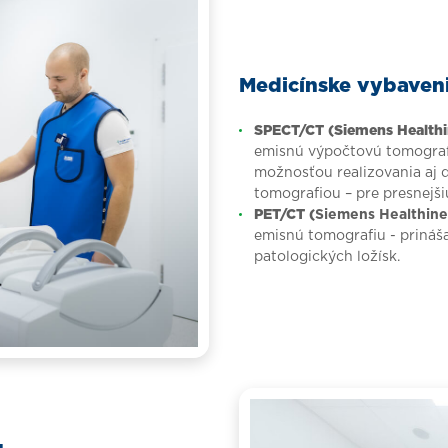
Medicínske vybaveni
SPECT/CT (Siemens Healthi
emisnú výpočtovú tomografi
možnosťou realizovania aj
tomografiou – pre presnejš
PET/CT (
Siemens Healthin
emisnú tomografiu - prináša 
patologických ložísk.