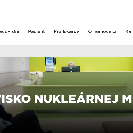
acoviská
Pacient
Pre lekárov
O nemocnici
Kar
ISKO NUKLEÁRNEJ M