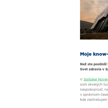
Moje know-
Než ste posilnil
Svet zdravia v Sp
V
Spišskej Novej
som skvelých ľud
nespokojnosť, neb
v správnom čase 
kde zastrešujem