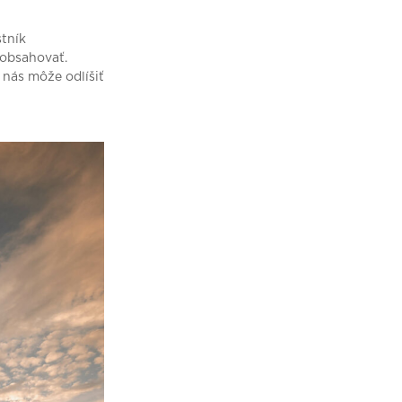
stník
 obsahovať.
 nás môže odlíšiť