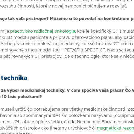
 je to predimenzované. Zodpovedá to všetkým klinickým progra
zsahu činností, ktoré v novej nemocnici plánujeme rozvíjať.
uje tak veľa prístrojov? Môžeme si to povedať na konkrétnom p
om je
pracovisko radiačnej onkológie
, kde je špecifický CT simula
nie 3D modelu pacienta a prípravu ožarovacieho plánu, aby pacie
 Alebo pracovisko nukleárnej medicíny, kde sú tiež dva CT prístroj
kombinované s inou modalitou – PET/CT a SPECT-CT. Nedá sa teda
 päť rovnakých CT prístrojov. Ide o technológie, ktoré sa v nieč
 technika
za výber medicínskej techniky. V čom spočíva vaša práca? Čo v
10 tisíc položkami?
museli určiť, čo potrebujeme pre všetky medicínske činnosti. Z
bavenia so spomínanými 10-tisíc položkami nazývame „equipment
ument. Obsahuje úplne všetko, čo do Nemocnice Bory medicínsky
ajväčších prístrojov ako lineárny urýchľovač či
magnetická rezon