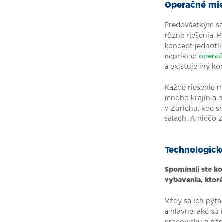
Operačné mie
Predovšetkým sa 
rôzne riešenia. 
koncept jednotli
napríklad
operač
a existuje iný k
Každé riešenie m
mnoho krajín a 
v Zürichu, kde s
sálach. A niečo 
Technologick
Spomínali ste ko
vybavenia, ktor
Vždy sa ich pýta
a hlavne, aké s