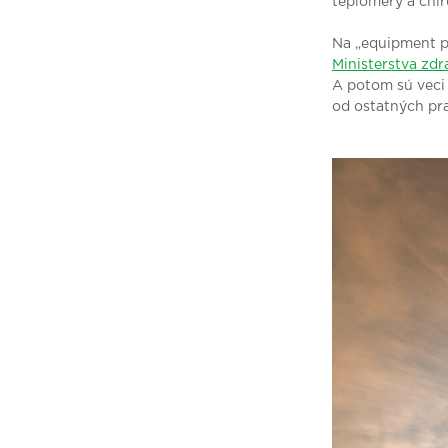
teplomery a chir
Na „equipment plá
Ministerstva zdr
A potom sú veci 
od ostatných pra