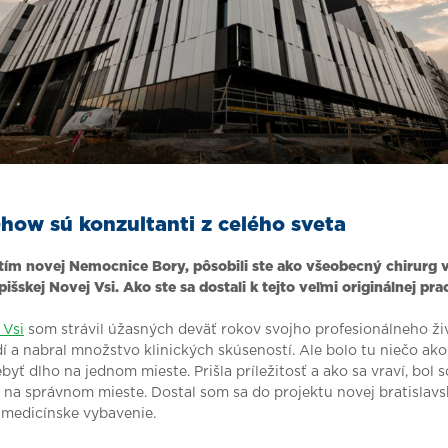
how sú konzultanti z celého sveta
i tím novej Nemocnice Bory, pôsobili ste ako všeobecný chirurg 
išskej Novej Vsi. Ako ste sa dostali k tejto veľmi originálnej pra
 Vsi
som strávil úžasných deväť rokov svojho profesionálneho ži
í a nabral množstvo klinických skúseností. Ale bolo tu niečo ak
yť dlho na jednom mieste. Prišla príležitosť a ako sa vraví, bol 
na správnom mieste. Dostal som sa do projektu novej bratislavs
 medicínske vybavenie.