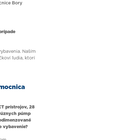
cnice Bory
 prípade
 vybavenia. Naším
koví ľudia, ktorí
emocnica
T prístrojov, 28
infúznych púmp
predimenzované
le vybavenie?