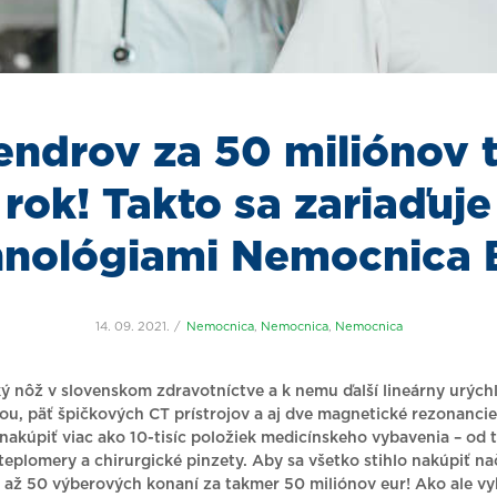
endrov za 50 miliónov 
rok! Takto sa zariaďuje
hnológiami Nemocnica 
14. 09. 2021.
Nemocnica
,
Nemocnica
,
Nemocnica
ý nôž v slovenskom zdravotníctve a k nemu ďalší lineárny urýchľ
ou, päť špičkových CT prístrojov a aj dve magnetické rezonanc
nakúpiť viac ako 10-tisíc položiek medicínskeho vybavenia – od 
 teplomery a chirurgické pinzety. Aby sa všetko stihlo nakúpiť na
 až 50 výberových konaní za takmer 50 miliónov eur! Ako ale vy