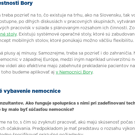
stnosti Bory
treba pozrieť na to, čo existuje na trhu, ako na Slovensku, tak v
Postupne, po dlhých diskusiách v pracovných skupinách, vytvár
vých pracovísk v súlade s plánovaným rozsahom ich činností. Z
né stoly
. Existujú systémové operačné stoly, ktoré sú zabudova
oncept mobilných stolov, ktoré ponúkajú možno väčšiu flexibilitu.
á plusy aj mínusy. Samozrejme, treba sa pozrieť i do zahraničia. 
nemocníc v západnej Európe, medzi iným napríklad univerzitnú 
me videli ako efektívne majú zabehnuté prekladanie pacientov n
z toho budeme aplikovať aj
v Nemocnici Bory
.
é vybavenie nemocnice
nzultantov. Ako funguje spolupráca s nimi pri zadefinovaní te
é by malo byť súčasťou nemocnice?
me na to, s čím sú zvyknutí pracovať, akú majú skúsenosť počas s
ú ich očakávania. Predpokladom je mať predstavu o rozsahu výk