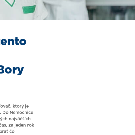
tento
Bory
ovač, ktorý je
ie. Do Nemocnice
tých najväčších
čas, za jeden rok
brať čo