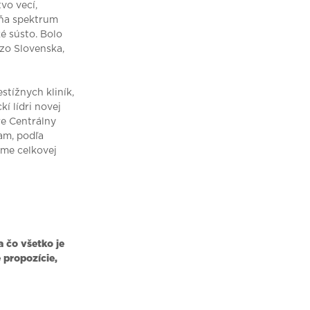
vo vecí,
ŕňa spektrum
ké sústo. Bolo
 zo Slovenska,
stížnych kliník,
kí lídri novej
re Centrálny
am, podľa
eme celkovej
 čo všetko je
 propozície,