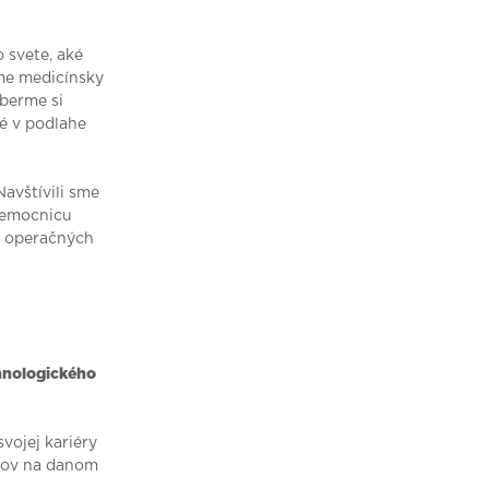
o svete, aké
ame medicínsky
oberme si
né v podlahe
Navštívili sme
nemocnicu
a operačných
chnologického
vojej kariéry
onov na danom