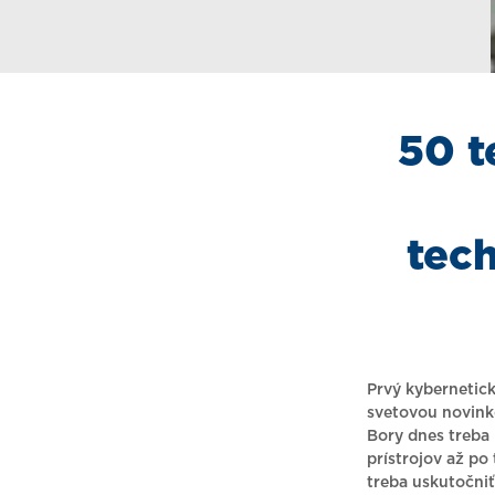
50 t
tec
Prvý kybernetick
svetovou novink
Bory dnes treba 
prístrojov až po
treba uskutočniť