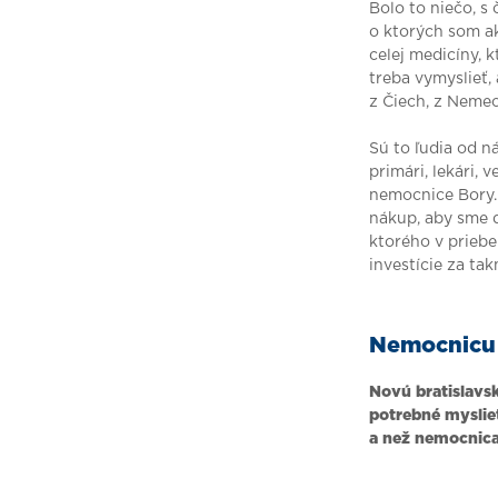
Bolo to niečo, 
o ktorých som ak
celej medicíny, k
treba vymyslieť,
z Čiech, z Nemec
Sú to ľudia od n
primári, lekári, 
nemocnice Bory. 
nákup, aby sme 
ktorého v prieb
investície za ta
Nemocnicu 
Novú bratislavs
potrebné myslie
a než nemocnica