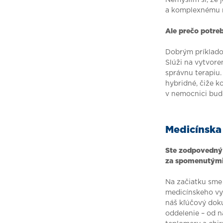
Nemyslím si, že
a komplexnému ro
Ale prečo potreb
Dobrým príklad
Slúži na vytvore
správnu terapiu.
hybridné, čiže 
v nemocnici bude
Medicínska
Ste zodpovedný 
za spomenutými 
Na začiatku sme 
medicínskeho vy
náš kľúčový dok
oddelenie – od n