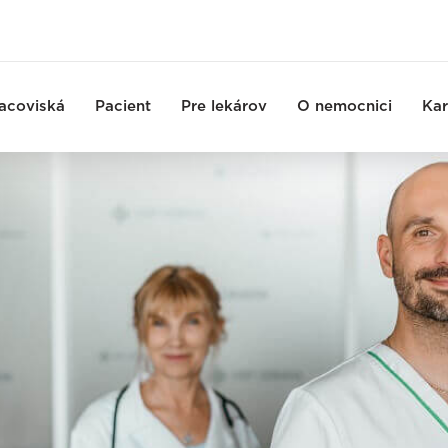
acoviská
Pacient
Pre lekárov
O nemocnici
Kar