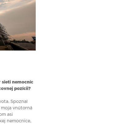
v sieti nemocníc
covnej pozícii?
vota. Spoznal
o moja vnútorná
som asi
kej nemocnice,