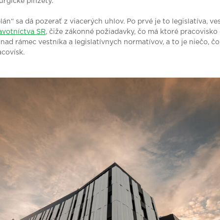
urgické pinzety.
n“ sa dá pozerať z viacerých uhlov. Po prvé je to legislatíva, ve
avotníctva SR
, čiže zákonné požiadavky, čo má ktoré pracovisko
nad rámec vestníka a legislatívnych normatívov, a to je niečo, čo
covísk.