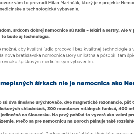
hovore vám to prezradí Milan Marinčák, ktorý je v projekte Nemo
edicínske a technologické vybavenie.
ladom, srdcom dobrej nemocnice sú ľudia – lekári a sestry. Ale v
to bude aj technológia.
je možné, aby kvalitní ľudia pracovali bez kvalitnej technológie a
ola nová bratislavská nemocnica Bory unikátna a pôsobili tam špič
 rovnako špičkovým medicínskym vybavením.
emepisných šírkach nie je nemocnica ako N
 sú dva lineárne urýchľovače, dve magnetické rezonancie, päť C
 liekových chladničiek, 300 monitorov vitálnych funkcií, 400 
 jedinečná na Slovensku. Na prvý pohľad to vyzerá ako veľmi 
ázemie. Prečo sa pre nemocnicu na Boroch plánuje také rozsiah