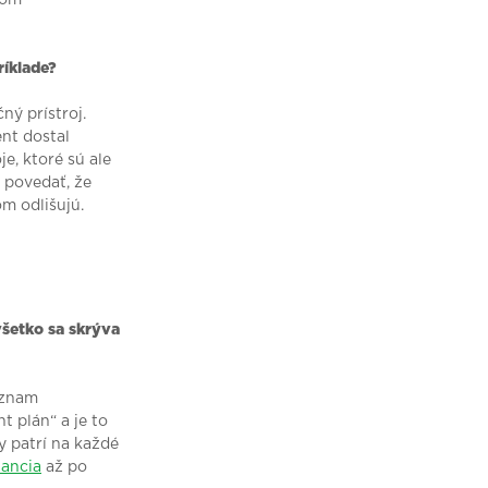
mom
ríklade?
čný prístroj.
nt dostal
e, ktoré sú ale
 povedať, že
om odlišujú.
šetko sa skrýva
oznam
 plán“ a je to
 patrí na každé
ancia
až po