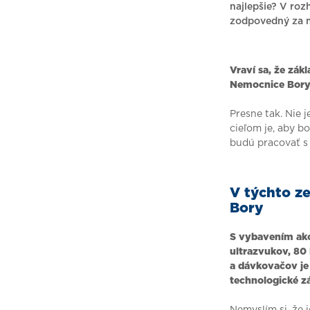
najlepšie? V roz
zodpovedný za m
Vraví sa, že zák
Nemocnice Bory 
Presne tak. Nie 
cieľom je, aby b
budú pracovať s
V týchto z
Bory
S vybavením ako
ultrazvukov, 80
a dávkovačov je
technologické z