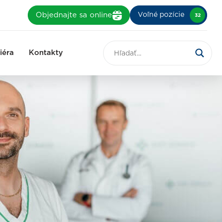
Objednajte sa online
Voľné pozície
32
iéra
Kontakty