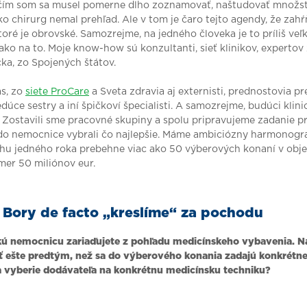
s čím som sa musel pomerne dlho zoznamovať, naštudovať množst
o chirurg nemal prehľad. Ale v tom je čaro tejto agendy, že zah
toré je obrovské. Samozrejme, na jedného človeka je to príliš veľ
 ako na to. Moje know-how sú konzultanti, sieť klinikov, expertov
ka, zo Spojených štátov.
ás, zo
siete ProCare
a Sveta zdravia aj externisti, prednostovia pre
vedúce sestry a iní špičkoví špecialisti. A samozrejme, budúci klinic
Zostavili sme pracovné skupiny a spolu pripravujeme zadanie p
do nemocnice vybrali čo najlepšie. Máme ambiciózny harmonogr
ehu jedného roka prebehne viac ako 50 výberových konaní v obj
kmer 50 miliónov eur.
Bory de facto „kreslíme“ za pochodu
kú nemocnicu zariaďujete z pohľadu medicínskeho vybavenia. Na
ť ešte predtým, než sa do výberového konania zadajú konkrétne
 vyberie dodávateľa na konkrétnu medicínsku techniku?