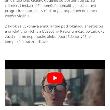
umožňuje jeho cielené dodanie do postihnutej oblasti
sietnice. Liečba môže pomôcť spomaliť alebo zastaviť
progresiu ochorenia, v niektorých prípadoch dokonca
zlepšiť videnie.
Zákrok sa vykonáva ambulantne pod lokálnou anestéziou
a je relatívne rýchly a bezpečný. Pacienti môžu po zákroku
zažiť mierne nepohodlie alebo podráždenie, vážne
komplikácie sú zriedkavé.