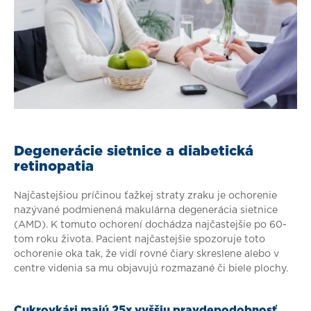
Degenerácie sietnice a diabetická
retinopatia
Najčastejšiou príčinou ťažkej straty zraku je ochorenie
nazývané podmienená makulárna degenerácia sietnice
(AMD). K tomuto ochorení dochádza najčastejšie po 60-
tom roku života. Pacient najčastejšie spozoruje toto
ochorenie oka tak, že vidí rovné čiary skreslene alebo v
centre videnia sa mu objavujú rozmazané či biele plochy.
Cukrovkári majú 25x vyššiu pravdepodobnosť