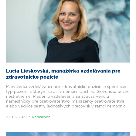
Lucia Lieskovská, manažérka vzdelávania pre
zdravotnícke pozície
Manažérka vzdelávania pre zdravotnícke pozície je špecifický
typ pozície, s ktorým sa asi v nemocniciach na Slovensku bežne
nestretneme. Riadeniu vzdelávania sa zväčša venujú
námestníčky pre ošetrovateľstvo, manažérky ošetrovateľstva,
alebo vedúce sestry jednotlivých pracovísk v rámci nemocníc.
22. 06. 2022
Nemocnica