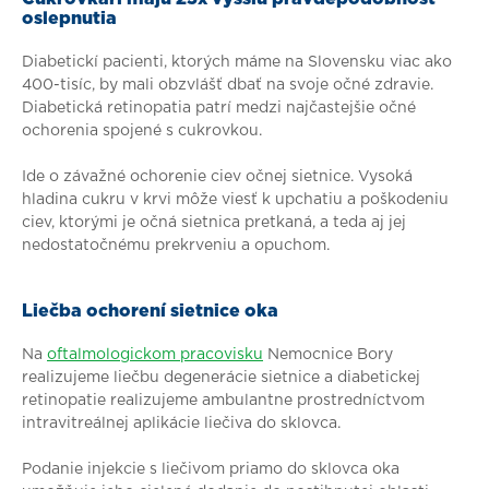
oslepnutia
Diabetickí pacienti, ktorých máme na Slovensku viac ako
400-tisíc, by mali obzvlášť dbať na svoje očné zdravie.
Diabetická retinopatia patrí medzi najčastejšie očné
ochorenia spojené s cukrovkou.
Ide o závažné ochorenie ciev očnej sietnice. Vysoká
hladina cukru v krvi môže viesť k upchatiu a poškodeniu
ciev, ktorými je očná sietnica pretkaná, a teda aj jej
nedostatočnému prekrveniu a opuchom.
Liečba ochorení sietnice oka
Na
oftalmologickom pracovisku
Nemocnice Bory
realizujeme liečbu degenerácie sietnice a diabetickej
retinopatie realizujeme ambulantne prostredníctvom
intravitreálnej aplikácie liečiva do sklovca.
Podanie injekcie s liečivom priamo do sklovca oka