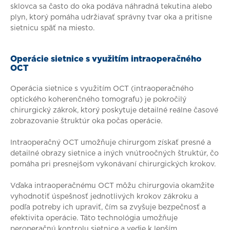
sklovca sa často do oka podáva náhradná tekutina alebo
plyn, ktorý pomáha udržiavať správny tvar oka a pritisne
sietnicu späť na miesto.
Operácie sietnice s využitím intraoperačného
OCT
Operácia sietnice s využitím OCT (intraoperačného
optického koherenčného tomografu) je pokročilý
chirurgický zákrok, ktorý poskytuje detailné reálne časové
zobrazovanie štruktúr oka počas operácie.
Intraoperačný OCT umožňuje chirurgom získať presné a
detailné obrazy sietnice a iných vnútroočných štruktúr, čo
pomáha pri presnejšom vykonávaní chirurgických krokov.
Vďaka intraoperačnému OCT môžu chirurgovia okamžite
vyhodnotiť úspešnosť jednotlivých krokov zákroku a
podľa potreby ich upraviť, čím sa zvyšuje bezpečnosť a
efektivita operácie. Táto technológia umožňuje
peroperačnú kontrolu sietnice a vedie k lepším