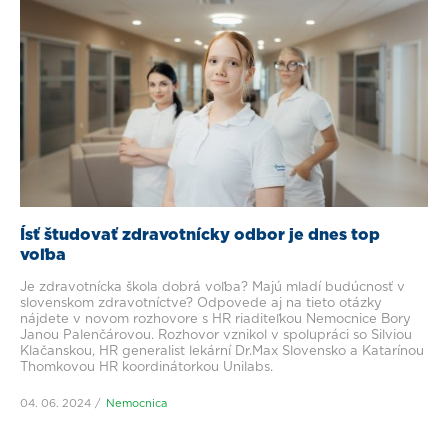
Ísť študovať zdravotnícky odbor je dnes top
voľba
Je zdravotnícka škola dobrá voľba? Majú mladí budúcnosť v
slovenskom zdravotníctve? Odpovede aj na tieto otázky
nájdete v novom rozhovore s HR riaditeľkou Nemocnice Bory
Janou Palenčárovou. Rozhovor vznikol v spolupráci so Silviou
Klačanskou, HR generalist lekární Dr.Max Slovensko a Katarínou
Thomkovou HR koordinátorkou Unilabs.
04. 06. 2024
Nemocnica