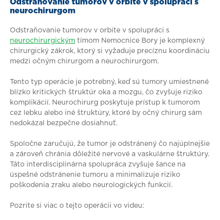
Odstraňovanie tumorov v orbite v spolupráci s
neurochirurgom
Odstraňovanie tumorov v orbite v spolupráci s
neurochirurgickým
tímom Nemocnice Bory je komplexný
chirurgický zákrok, ktorý si vyžaduje precíznu koordináciu
medzi očným chirurgom a neurochirurgom.
Tento typ operácie je potrebný, keď sú tumory umiestnené
blízko kritických štruktúr oka a mozgu, čo zvyšuje riziko
komplikácií. Neurochirurg poskytuje prístup k tumorom
cez lebku alebo iné štruktúry, ktoré by očný chirurg sám
nedokázal bezpečne dosiahnuť.
Spoločne zaručujú, že tumor je odstránený čo najúplnejšie
a zároveň chránia dôležité nervové a vaskulárne štruktúry.
Táto interdisciplinárna spolupráca zvyšuje šance na
úspešné odstránenie tumoru a minimalizuje riziko
poškodenia zraku alebo neurologických funkcií.
Pozrite si viac o tejto operácii vo videu: