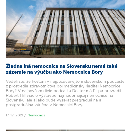
Žiadna iná nemocnica na Slovensku nemá také
zázemie na výučbu ako Nemocnica Bory
Vedeli ste, že hosťom v najpočúvanejšom slovenskom podcaste
z prostredia zdravotníctva bol medicínsky riaditeľ Nemocnice
Bory? V najnovšom diele podcastu Doktor má Filipa prezradil
Róbert Hill viac o výstavbe najmodernejšej nemocnice na
Slovensku, ale aj ako bude vyzerať pregraduálna a
postgraduálna výučba v Nemocnici Bory.
17. 12. 2021
Nemocnica