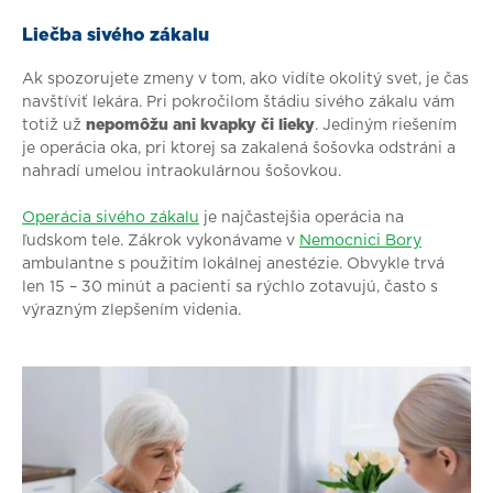
Liečba sivého zákalu
Ak spozorujete zmeny v tom, ako vidíte okolitý svet, je čas
navštíviť lekára. Pri pokročilom štádiu sivého zákalu vám
totiž už
nepomôžu ani kvapky či lieky
. Jediným riešením
je operácia oka, pri ktorej sa zakalená šošovka odstráni a
nahradí umelou intraokulárnou šošovkou.
Operácia sivého zákalu
je najčastejšia operácia na
ľudskom tele. Zákrok vykonávame v
Nemocnici Bory
ambulantne s použitím lokálnej anestézie. Obvykle trvá
len 15 – 30 minút a pacienti sa rýchlo zotavujú, často s
výrazným zlepšením videnia.