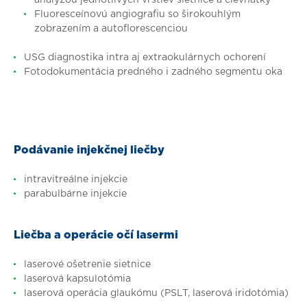
analýzou jednotlivých vrstiev sietnice a cievnatky
Fluoresceínovú angiografiu so širokouhlým
zobrazením a autoflorescenciou
USG diagnostika intra aj extraokulárnych ochorení
Fotodokumentácia predného i zadného segmentu oka
Podávanie injekčnej liečby
intravitreálne injekcie
parabulbárne injekcie
Liečba a operácie očí lasermi
laserové ošetrenie sietnice
laserová kapsulotómia
laserová operácia glaukómu (PSLT, laserová iridotómia)