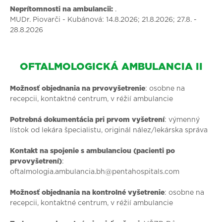
Neprítomnosti na ambulancii:
.
MUDr. Piovarči - Kubánová: 14.8.2026; 21.8.2026; 27.8. -
28.8.2026
OFTALMOLOGICKÁ AMBULANCIA II
Možnosť objednania na prvovyšetrenie
: osobne na
recepcii, kontaktné centrum, v réžií ambulancie
Potrebná dokumentácia pri prvom vyšetrení
: výmenný
lístok od lekára špecialistu, originál nález/lekárska správa
Kontakt na spojenie s ambulanciou (pacienti po
prvovyšetrení)
:
oftalmologia.ambulancia.bh@pentahospitals.com
Možnosť objednania na kontrolné vyšetrenie
: osobne na
recepcii, kontaktné centrum, v réžií ambulancie