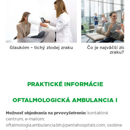
Glaukóm – tichý zlodej zraku
Čo je najväčší zlod
zraku?
PRAKTICKÉ INFORMÁCIE
OFTALMOLOGICKÁ AMBULANCIA I
Možnosť objednania na prvovyšetrenie:
kontaktné
centrum, e-mailom:
oftalmologia.ambulancia.bh@pentahospitals.com, osobne