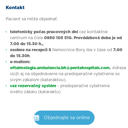
Kontakt
Pacient sa môže objednať:
telefonicky
počas pracovných dní
cez kontaktné
centrum na čísle
0950 105 510. Prevádzková doba je
od
7.00 do 15.30 h.,
osobne na recepcii S
Nemocnice Bory iba v čase od
7.00
do 15.30h
.
e-mailom:
oftalmologia.ambulancia.bh@pentahospitals.com
.
Adresa
slúži aj na objednávanie na predoperačné vyšetrenie so
sivým zákalom (kataraktou),
cez rezervačný systém
- predoperačné vyšetrenie
sivého zákalu (kataraktu)
Objednajte sa online