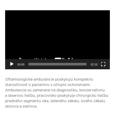
Video
prehrávač
00:00
02:10
Oftalmologické ambulancie poskytujú kompletnú
starostlivosť o pacientov s očnými ochoreniami.
Ambulancie sú zamerané na diagnostiku, konzervatívnu
a laserovú liečbu, pracovisko poskytuje chirurgickú liečbu
predného segmentu oka, zeleného zákalu, sivého zákalu,
sklovca a sietnice.