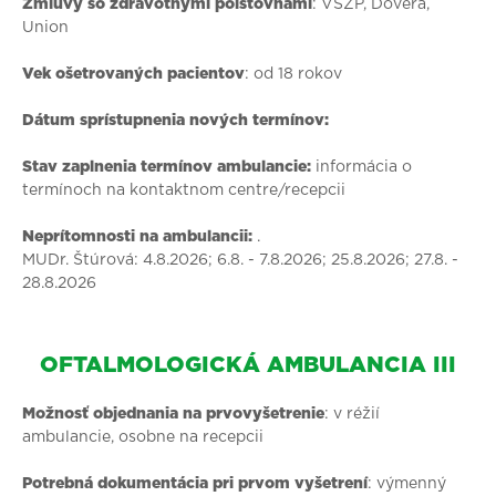
Zmluvy so zdravotnými poisťovňami
: VŠZP, Dôvera,
Union
Vek ošetrovaných pacientov
: od 18 rokov
Dátum sprístupnenia nových termínov:
Stav zaplnenia termínov ambulancie:
informácia o
termínoch na kontaktnom centre/recepcii
Neprítomnosti na ambulancii:
.
MUDr. Štúrová: 4.8.2026; 6.8. - 7.8.2026; 25.8.2026; 27.8. -
28.8.2026
OFTALMOLOGICKÁ AMBULANCIA III
Možnosť objednania na prvovyšetrenie
: v réžií
ambulancie, osobne na recepcii
Potrebná dokumentácia pri prvom vyšetrení
: výmenný