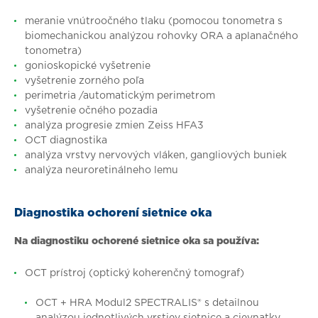
meranie vnútroočného tlaku (pomocou tonometra s
biomechanickou analýzou rohovky ORA a aplanačného
tonometra)
gonioskopické vyšetrenie
vyšetrenie zorného poľa
perimetria /automatickým perimetrom
vyšetrenie očného pozadia
analýza progresie zmien Zeiss HFA3
OCT diagnostika
analýza vrstvy nervových vláken, gangliových buniek
analýza neuroretinálneho lemu
Diagnostika ochorení sietnice oka
Na diagnostiku ochorené sietnice oka sa používa:
OCT prístroj (optický koherenčný tomograf)
OCT + HRA Modul2 SPECTRALIS® s detailnou