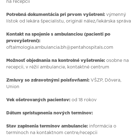
na recepcii
Potrebná dokumentácia pri prvom vyšetrení:
výmenný
lístok od lekára špecialistu, originál nález/lekárska správa
Kontakt na spojenie s ambulanciou (pacienti po
prvovyšetrení):
oftalmologia.ambulancia.bh@pentahospitals.com
Možnosť objednania na kontrolné vyšetrenie:
osobne na
recepcii, v réžií ambulancie, kontaktné centrum
Zmluvy so zdravotnými poisťovňami:
VŠZP, Dôvera,
Union
Vek ošetrovaných pacientov:
od 18 rokov
Dátum sprístupnenia nových termínov:
Stav zaplnenia termínov ambulancie:
informácia o
termínoch na kontaktnom centre/recepcii