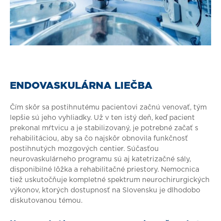
ENDOVASKULÁRNA LIEČBA
Čím skôr sa postihnutému pacientovi začnú venovať, tým
lepšie sú jeho vyhliadky. Už v ten istý deň, keď pacient
prekonal mŕtvicu a je stabilizovaný, je potrebné začať s
rehabilitáciou, aby sa čo najskôr obnovila funkčnosť
postihnutých mozgových centier. Súčasťou
neurovaskulárneho programu sú aj katetrizačné sály,
disponibilné lôžka a rehabilitačné priestory. Nemocnica
tiež uskutočňuje kompletné spektrum neurochirurgických
výkonov, ktorých dostupnosť na Slovensku je dlhodobo
diskutovanou témou.