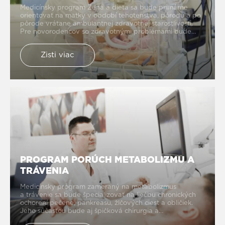
Medicínsky program Žena a dieťa sa bude primárne
orientovať na matky v období tehotenstva, pôrodu a po
pôrode vrátane ambulantnej zdravotnej starostlivosti.
Pre novorodencov so zdravotnými problémami bude
zriadené pracovisko neonatologickej intenzívnej
starostlivosti. Program zahŕňa aj komplexné spektrum
Zisti viac
vyšetrení a zákrokov v oblasti gynekológie, pediatrické
ambulancie a detskú pohotovostnú službu.
PROGRAM PORÚCH METABOLIZMU A
TRÁVENIA
Medicínsky program zameraný na metabolizmus
a trávenie sa bude špecializovať na liečbu chronických
ochorení pečene, pankreasu, žlčových ciest a obličiek.
Jeho súčasťou bude aj špičková chirurgia a
odstraňovanie škodlivých látok z krvi na dialyzačnom