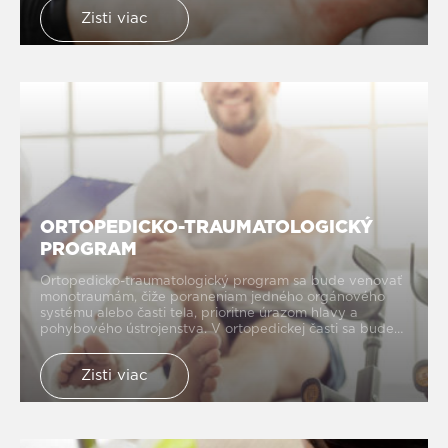
pracovisku.
Zisti viac
ORTOPEDICKO-TRAUMATOLOGICKÝ
PROGRAM
Ortopedicko-traumatologický program sa bude venovať
monotraumám, čiže poraneniam jedného orgánového
systému alebo časti tela, prioritne úrazom hlavy a
pohybového ústrojenstva. V ortopedickej časti sa bude
špecializovať na endoprotetiku, s dôrazom na revízne
operácie umelých náhrad kolenných a bedrových kĺbov.
Zisti viac