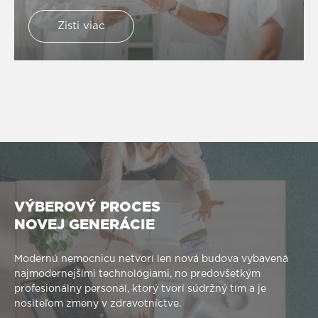
intervencií. Súčasťou programu bude aj liečba porúch
srdcového rytmu a intervenčná angiológia.
Zisti viac
VÝBEROVÝ PROCES
NOVEJ GENERÁCIE
Modernú nemocnicu netvorí len nová budova vybavená
najmodernejšími technológiami, no predovšetkým
profesionálny personál, ktorý tvorí súdržný tím a je
nositeľom zmeny v zdravotníctve.