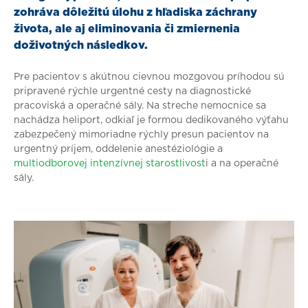
zohráva dôležitú úlohu z hľadiska záchrany
života, ale aj eliminovania či zmiernenia
doživotných následkov.
Pre pacientov s akútnou cievnou mozgovou príhodou sú
pripravené rýchle urgentné cesty na diagnostické
pracoviská a operačné sály. Na streche nemocnice sa
nachádza heliport, odkiaľ je formou dedikovaného výťahu
zabezpečený mimoriadne rýchly presun pacientov na
urgentný príjem, oddelenie anestéziológie a
multiodborovej intenzívnej starostlivost
i a na operačné
sály.