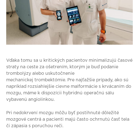
Vďaka tomu sa u kritických pacientov minimalizujú časové
straty na ceste za ošetrením, ktorým je buď podanie
trombolýzy alebo uskutočnenie
mechanickej trombektómie. Pre najťažšie prípady, ako sú
napríklad rozsiahlejšie cievne malformácie s krvácaním do
mozgu, máme k dispozícii hybridnú operačnú sálu
vybavenú angiolinkou.
Pri nedokrvení mozgu môžu byť postihnuté dôležité
mozgové centrá a pacienti majú často ochrnutú časť tela
či zápasia s poruchou reči.