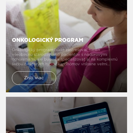
ONKOLOGICKÝ PROGRAM
Onkologický program bude zastrešovať nielen
všeobecnú starostlivosť o pacientov s nádorovými
ochoreniami, ale bude sa špecializovať aj na komplexnú
liečbu niektorých typov karcinómov vrátane veľmi
náročných diagnóz. Starostlivosť o pacienta bude
prebiehať koordinovane za účasti všetkých potrebných
Zisti viac
špecialistov v súlade s overenými medicínskymi
štandardmi.