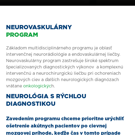
NEUROVASKULÁRNY
PROGRAM
Základom multidisciplinárneho programu je oblasť
intervenčnej neurorádiológie a endovaskulárnej liečby.
Neurovaskulárny program zastrešuje široké spektrum
špecializovaných diagnostických výkonov a komplexnú
intervenčnú a neurochirurgickú liečbu pri ochoreniach
mozgových ciev a ďalších neurologických diagnózach
vrátane
onkologickýc
h.
NEUROLÓGIA S RÝCHLOU
DIAGNOSTIKOU
Zavedením programu chceme prioritne urýchliť
ošetrenie akútnych pacientov po cievnej
mozgovej príhode, keďže čas v tomto prípade