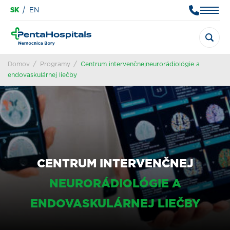
SK
EN
Domov
Programy
Centrum intervenčnejneurorádiológie a
endovaskulárnej liečby
CENTRUM INTERVENČNEJ
NEURORÁDIOLÓGIE A
ENDOVASKULÁRNEJ LIEČBY