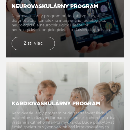
NEUROVASKULÁRNY PROGRAM
Neurovaskulárny program bude zabezpečovať
diagnostiku a komplexnú intervenčnú rádiologickú,
neurologickú a neurochirurgickú liečbu pri
neurologických, angiologických a ďalších diagnózach.
Jeho najdôležitejšou úlohou bude integrovať a urýchliť
riešenie pacientov v akútnom stave pri cievnej mozgovej
Zisti viac
príhode, pri ktorých čas zohráva kľúčovú rolu z hľadiska
záchrany života, ako aj eliminovania či zmiernenia
doživotných následkov.
KARDIOVASKULÁRNY PROGRAM
Kardiovaskulárny program bude zastrešovať liečbu
pacientov s rôznymi formami ischemickej choroby srdca
vrátane akútneho infarktu myokardu. Bude poskytovať
široké spektrum výkonov v oblasti intravaskulárnych