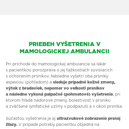
PRIEBEH VYŠETRENIA V
MAMOLOGICKEJ AMBULANCII
Pri príchode do mamologickej ambulancie sa lekár
s pacientkou porozpráva o jej ťažkostiach súvisiacich
s ochorením prsníkov. Následne vyšetrí oba prsníky
aspexiou (pohľadom) a
sleduje prípadné kožné zmeny,
výtok z bradaviek, nepomer vo veľkosti prsníkov
a následne vykoná palpačné (pohmatové) vyšetrenie
, pri
ktorom hľadá nádorové zmeny, bolestivosť v prsníku
a zväčšené lymfatické uzliny v podpazuší a v okolí prsníka.
Súčasťou vyšetrenia je aj
ultrazvukové zobrazenie prsnej
žľazy.
V prípade potreby pacientku objedná na