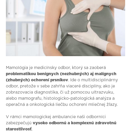
Mamológia je medicínsky odbor, ktorý sa zaoberá
problematikou benígnych (nezhubných) aj malígnych
(zhubných) ochorení prsníkov
. Ide o multidisciplinárny
odbor, pretože v sebe zahŕňa viaceré disciplíny, ako je
zobrazovacia diagnostika, či už pomocou ultrazvuku,
alebo mamografu, histologicko-patologická analýza a
operačná a onkologická liečbu ochorení mliečnej žľazy.
V rámci mamologickej ambulancie naši odborníci
zabezpečujú
vysoko odbornú a komplexnú zdravotnú
starostlivosť
.