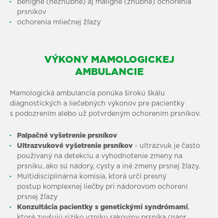
benígne (nezhubné) aj malígne (zhubné) ochorenia
prsníkov
ochorenia mliečnej žľazy
VÝKONY MAMOLOGICKEJ
AMBULANCIE
Mamologická ambulancia ponúka širokú škálu
diagnostických a liečebných výkonov pre pacientky
s podozrením alebo už potvrdeným ochorením prsníkov.
Palpačné vyšetrenie prsníkov
Ultrazvukové vyšetrenie prsníkov
- ultrazvuk je často
používaný na detekciu a vyhodnotenie zmeny na
prsníku, ako sú nádory, cysty a iné zmeny prsnej žľazy.
Multidisciplinárna komisia, ktorá určí presný
postup komplexnej liečby pri nádorovom ochorení
prsnej žľazy
Konzultácia pacientky s genetickými syndrómami
,
ktoré zvyšujú riziko vzniku rakoviny prsníka (napr.