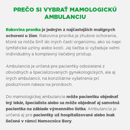
PREČO SI VYBRAŤ MAMOLOGICKÚ
AMBULANCIU
Rakovina prsníka
je jedným z najčastejších malígnych
ochorení u žien
. Rakovina prsníka je zhubné ochorenie,
ktoré sa môže šíriť do iných častí organizmu, ako sú napr.
lymfatické uzliny alebo kosti. Jej liečba si vyžaduje veľmi
individuálny a komplexný liečebný prístup.
Ambulancia je určená pre pacientky odosielané z
obvodných a špecializovaných gynekologických, ale aj
iných ambulancií, na konziliárne vyšetrenie pri
podozrivom náleze na prsníkoch.
Do mamologickej ambulancie
môže pacientku objednať
iný lekár, špecialista alebo sa môže objednať aj samotná
pacientka na základe výmenného lístka
. Ambulancia je
určená aj pre
pacientky už hospitalizované alebo inak
liečené v rámci Nemocnice Bory
.