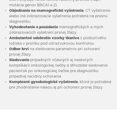
mutácia génov BRCA1 a 2)
Objednanie na mamografické vyšetrenie
, CT vyšetrenie
alebo iné zobrazovacie vyšetrenia potrebné na presnú
diagnostiku
Vyhodnotenie a posúdenie
mamografických a iných
zobrazovacích vyšetrení prsnej žľazy
Ambulantné odobratie vzorky tkaniva
z podozrivého
ložiska v prsníku pod ultrazvukovou kontrolou
Odber krvi
na sledovanie parametrov pri ochorení
prsnej žľazy
Sledovanie
prípadných včasných aj neskorých
komplikácií onkologickej liečby a dlhodobé sledovanie
pacientok po onkologickej liečbe pre diagnostiku
prípadnej recidívy ochorenia
Komplexné gynekologické vyšetrenie
, ktoré je potrebné
pre zhodnotenie nálezu aj pri ochorení prsnej žľazy