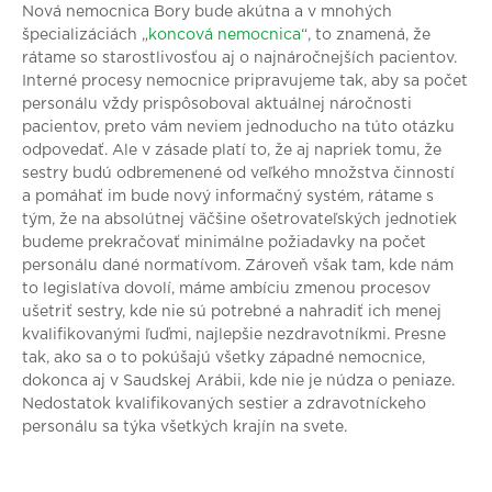
Nová nemocnica Bory bude akútna a v mnohých
špecializáciách „
koncová nemocnica
“, to znamená, že
rátame so starostlivosťou aj o najnáročnejších pacientov.
Interné procesy nemocnice pripravujeme tak, aby sa počet
personálu vždy prispôsoboval aktuálnej náročnosti
pacientov, preto vám neviem jednoducho na túto otázku
odpovedať. Ale v zásade platí to, že aj napriek tomu, že
sestry budú odbremenené od veľkého množstva činností
a pomáhať im bude nový informačný systém, rátame s
tým, že na absolútnej väčšine ošetrovateľských jednotiek
budeme prekračovať minimálne požiadavky na počet
personálu dané normatívom. Zároveň však tam, kde nám
to legislatíva dovolí, máme ambíciu zmenou procesov
ušetriť sestry, kde nie sú potrebné a nahradiť ich menej
kvalifikovanými ľuďmi, najlepšie nezdravotníkmi. Presne
tak, ako sa o to pokúšajú všetky západné nemocnice,
dokonca aj v Saudskej Arábii, kde nie je núdza o peniaze.
Nedostatok kvalifikovaných sestier a zdravotníckeho
personálu sa týka všetkých krajín na svete.