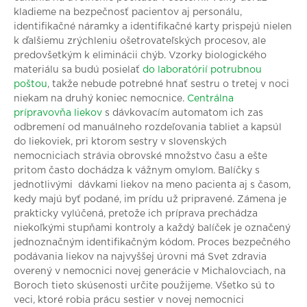
kladieme na bezpečnosť pacientov aj personálu,
identifikačné náramky a identifikačné karty prispejú nielen
k ďalšiemu zrýchleniu ošetrovateľských procesov, ale
predovšetkým k eliminácii chýb. Vzorky biologického
materiálu sa budú posielať
do laboratórií potrubnou
poštou
, takže nebude potrebné hnať sestru o tretej v noci
niekam na druhý koniec nemocnice.
Centrálna
prípravovňa liekov
s dávkovacím automatom ich zas
odbremení od manuálneho rozdeľovania tabliet a kapsúl
do liekoviek, pri ktorom sestry v slovenských
nemocniciach strávia obrovské množstvo času a ešte
pritom často dochádza k vážnym omylom. Balíčky s
jednotlivými dávkami liekov na meno pacienta aj s časom,
kedy majú byť podané, im prídu už pripravené. Zámena je
prakticky vylúčená, pretože ich príprava prechádza
niekoľkými stupňami kontroly a každý balíček je označený
jednoznačným identifikačným kódom. Proces bezpečného
podávania liekov na najvyššej úrovni má Svet zdravia
overený v nemocnici novej generácie v Michalovciach, na
Boroch tieto skúsenosti určite použijeme. Všetko sú to
veci, ktoré robia prácu sestier v novej nemocnici