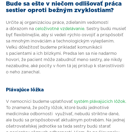
Bude sa ešte v niečom odlišovať práca
sestier oproti bežným zvyklostiam?
Určite aj organizáciou práce, zdieľaním vedomostí
a dôrazom na
celoživotné vzdelávanie
. Sestry budú musieť
byť flexibilnejšie, aby si vedeli rýchlo osvojiť a prispôsobiť
sa mnohým inováciám a technologickým vylepšením.
Veľkú dôležitosť budeme prikladať komunikácii
s pacientami a ich blízkymi. Predsa len sa nie nadarmo
hovorí, že pacient môže zabudnúť meno sestry, ale nikdy
nezabudne, aké pocity v ňom tá jej prístup k starostlivosti
o neho zanechal.
Plávajúce lôžka
V nemocnici budeme uplatňovať
systém plávajúcich lôžok.
To znamená, že počty lôžok, ktoré budú jednotlivé
medicínske odbornosti využívať, nebudú striktne dané,
ale budú sa prispôsobovať aktuálnym potrebám. Na jednej
ošetrovateľskej jednotke sa teda sestry budú starať