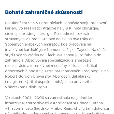
Bohaté zahraničné skúsenosti
Po ukončení SZŠ v Pardubiciach započala svoju pracovnú
kariéru vo FN Hradci Králové na JIS Kliniky chirurgie,
cievnej a hrudnej chirurgie. Po siedmich rokoch
strávených v Hradci Králové odišla na dva roky do
Spojených arabských emirátov, kde pracovala na
invazívnej kardiológii v Nemocnici šejka Zayeda. Na ďalšie
štyri roky sa vrátila do Čiech, ale znovu ju to ťahalo do
zahraničia. Absolvovala špecializáciu z anestézie,
resuscitácie a intenzívnej medicíny, získala certifikát
odborných činností „Sestra pre intervenčnú rádiológiu“ na
Robert Gordon University, Aberdeen. Bakalársky
i magisterský titul úspešne obhájila na univerzite
v škótskom Edinburghu.
V rokoch 2001 – 2006 sa zamestnala na jednotke
intenzívnej starostlivosti v Kardiocentre Princa Sultána
v hlavom meste Saudskej Arábie Rijád, chvíľu tam dokonca