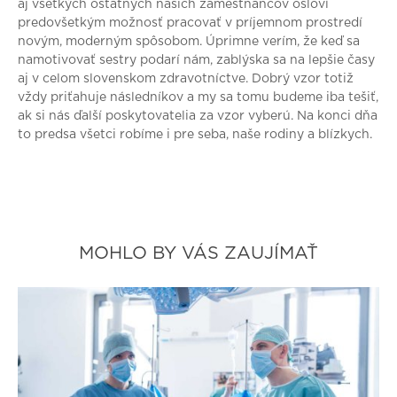
aj všetkých ostatných našich zamestnancov osloví
predovšetkým možnosť pracovať v príjemnom prostredí
novým, moderným spôsobom. Úprimne verím, že keď sa
namotivovať sestry podarí nám, zablýska sa na lepšie časy
aj v celom slovenskom zdravotníctve. Dobrý vzor totiž
vždy priťahuje následníkov a my sa tomu budeme iba tešiť,
ak si nás ďalší poskytovatelia za vzor vyberú. Na konci dňa
to predsa všetci robíme i pre seba, naše rodiny a blízkych.
MOHLO BY VÁS ZAUJÍMAŤ