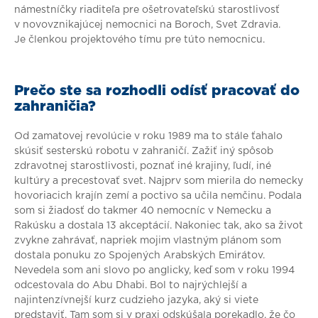
námestníčky riaditeľa pre ošetrovateľskú starostlivosť
v novovznikajúcej nemocnici na Boroch, Svet Zdravia.
Je členkou projektového tímu pre túto nemocnicu.
Prečo ste sa rozhodli odísť pracovať do
zahraničia?
Od zamatovej revolúcie v roku 1989 ma to stále ťahalo
skúsiť sesterskú robotu v zahraničí. Zažiť iný spôsob
zdravotnej starostlivosti, poznať iné krajiny, ľudí, iné
kultúry a precestovať svet. Najprv som mierila do nemecky
hovoriacich krajín zemí a poctivo sa učila nemčinu. Podala
som si žiadosť do takmer 40 nemocníc v Nemecku a
Rakúsku a dostala 13 akceptácií. Nakoniec tak, ako sa život
zvykne zahrávať, napriek mojim vlastným plánom som
dostala ponuku zo Spojených Arabských Emirátov.
Nevedela som ani slovo po anglicky, keď som v roku 1994
odcestovala do Abu Dhabi. Bol to najrýchlejší a
najintenzívnejší kurz cudzieho jazyka, aký si viete
predstaviť. Tam som si v praxi odskúšala porekadlo, že čo