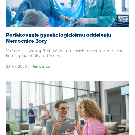
Poďakovanie gynekologickému oddeleniu
Nemocnice Bory
Vážime si každú spätnú väzbu od našich pacientov, o to viac,
keď je plná vďaky a dôvery.
23. 07. 2026
Nemocnica