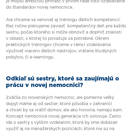
je mojou ambíciou priniesť v prvom rade toto vzdelávanie
do štandardov novej nemocnice.
Ale chceme sa venovať aj tréningu ďalších kompetencií.
Raz ročne plánujeme zaviesť kompetenčný deň pre každú
sestru, počas ktorého si môže obnoviť a doplniť znalosti
v oblasti, v ktorej to považuje za potrebné. Okrem
praktických tréningov chceme v rámci vzdelávania
využívať viacero ďalších nástrojov, vrátane študijných
pobytov, či e-learningu.
Odkiaľ sú sestry, ktoré sa zaujímajú o
prácu v novej nemocnici?
Zväčša zo slovenských nemocníc, ale pomerne veľký
dopyt máme aj od sestier, ktoré pôsobia v zahraničí
a chceli by sa vrátiť domov, ale ako hovoria, nemajú kam.
Koncept nemocnice novej generácie ich oslovuje. Často
ide o sestry s vyšším vzdelaním, ktoré by sme dokázali
využiť aj na manažérskych pozíciách, ktoré nie sú na