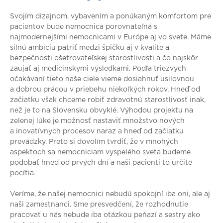
Svojím dizajnom, vybavením a ponúkaným komfortom pre
pacientov bude nemocnica porovnateľná s
najmodernejšími nemocnicami v Európe aj vo svete. Máme
silnú ambíciu patriť medzi špičku aj v kvalite a
bezpečnosti ošetrovateľskej starostlivosti a čo najskôr
zaujať aj medicínskymi výsledkami. Podľa triezvych
očakávaní tieto naše ciele vieme dosiahnuť usilovnou
a dobrou prácou v priebehu niekoľkých rokov. Hneď od
začiatku však chceme robiť zdravotnú starostlivosť inak,
než je to na Slovensku obvyklé. Výhodou projektu na
zelenej lúke je možnosť nastaviť množstvo nových
a inovatívnych procesov naraz a hneď od začiatku
prevádzky. Preto si dovolím tvrdiť, že v mnohých
aspektoch sa nemocniciam vyspelého sveta budeme
podobať hneď od prvých dní a naši pacienti to určite
pocítia.
Veríme, že našej nemocnici nebudú spokojní iba oni, ale aj
naši zamestnanci. Sme presvedčení, že rozhodnutie
pracovať u nás nebude iba otázkou peňazí a sestry ako