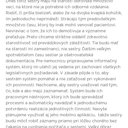
Dnes totiž sestry majú na starosti obrovské množstvo
vecí, na ktoré nie je potrebné ich odborné vzdelanie.
Riešiť, či prišla bielizeň, alebo že na dvojke kvapká kohútik,
im jednoducho neprináleží. Strácajú tým predovšetkým
množstvo času, ktorý by inak mohli venovať pacientovi.
Nevraviac o tom, že ich to demotivuje a významne
preťažuje. Preto chceme striktne oddeliť zdravotnú
starostlivosť od prevádzkových záležitostí. Tie budú mať
na starosti iní zamestnanci, nie sestry. Ďalším veľkým
spotrebiteľom času sestier je ošetrovateľská
dokumentácia. Pre nemocnicu pripravujeme informačný
systém, ktorý im uľahčí jej vedenie pri zachovaní všetkých
legislatívnych požiadaviek. V zásade pôjde o to, aby
sestrám systém pomáhal a nie zaťažoval pri vykonávaní
ich povinností. Nechceme, aby sestry uvažovali nad tým,
čo, kde a ako majú zaznamenať. Systém bude ich
pracovným nástrojom, ktorý ich bude sprevádzať
procesmi a automaticky navádzať k jednoduchému
potvrdeniu realizácie jednotlivých činností. Navyše
plánujeme využívať aj jeho mobilnú aplikáciu, takže sestry
budú môcť robiť záznamy priamo pri lôžku chorého bez
čakania na uvoľnenie počítača v sesterni. Veľký dôraz