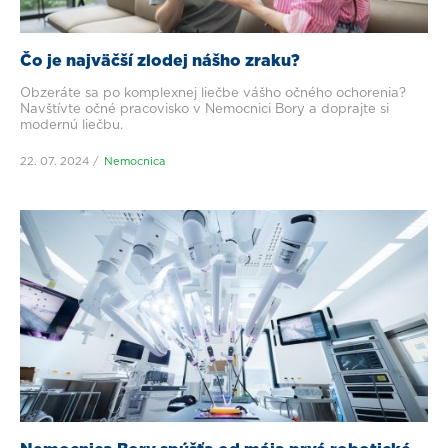
Čo je najväčší zlodej nášho zraku?
Obzeráte sa po komplexnej liečbe vášho očného ochorenia?
Navštívte očné pracovisko v Nemocnici Bory a doprajte si
modernú liečbu.
22. 07. 2024
Nemocnica