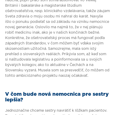
naučila, popri práci som stihla absolvovať vo Veľkej
Británii i bakalárske a magisterské štúdium
ošetrovateľstva, resp. klinického vzdelávania, takže záujem
Sveta zdravia o moju osobu mi nahral do karát. Navyše
išlo o ponuku podieľať sa od základu na vzniku nemocnice
novej generácie. Oslovilo ma najmä to, že v nej plánujú
robiť medicínu inak, ako je v našich končinách bežné.
Konkrétne, že ošetrovateľský proces má fungovať podľa
západných štandardov, v čom môžem byť vďaka svojím
skúsenostiam užitočná. Samozrejme, mala som istý
prehľad o slovenských reáliách. Prikývla som, až keď som
si naštudovala legislatívu a poinformovala sa u svojich
bývalých kolegov, ako to aktuálne v Čechách a na
Slovensku vyzerá. Musela som sa presvedčiť, čo môžem od
tohto ambiciózneho projektu naozaj očakávať.
V čom bude nová nemocnica pre sestry
lepšia?
Jednoznačne chceme sestry navrátiť k lôžkam pacientov.