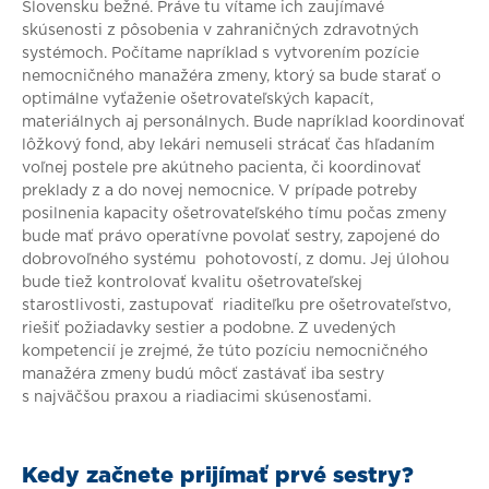
Slovensku bežné. Práve tu vítame ich zaujímavé
skúsenosti z pôsobenia v zahraničných zdravotných
systémoch. Počítame napríklad s vytvorením pozície
nemocničného manažéra zmeny, ktorý sa bude starať o
optimálne vyťaženie ošetrovateľských kapacít,
materiálnych aj personálnych. Bude napríklad koordinovať
lôžkový fond, aby lekári nemuseli strácať čas hľadaním
voľnej postele pre akútneho pacienta, či koordinovať
preklady z a do novej nemocnice. V prípade potreby
posilnenia kapacity ošetrovateľského tímu počas zmeny
bude mať právo operatívne povolať sestry, zapojené do
dobrovoľného systému pohotovostí, z domu. Jej úlohou
bude tiež kontrolovať kvalitu ošetrovateľskej
starostlivosti, zastupovať riaditeľku pre ošetrovateľstvo,
riešiť požiadavky sestier a podobne. Z uvedených
kompetencií je zrejmé, že túto pozíciu nemocničného
manažéra zmeny budú môcť zastávať iba sestry
s najväčšou praxou a riadiacimi skúsenosťami.
Kedy začnete prijímať prvé sestry?