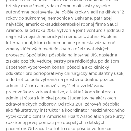
pôsobila ako vedúca sestra. Nemocnicu riadil austrálsko-
britský manažment, vďaka čomu mali sestry vysoko
autonómne postavenie. Jej ďalšie kroky viedli na dlhých 12
rokov do súkromnej nemocnice v Dahráne, patriacej
najväčšej americko-saudskoarabskej ropnej firme Saudi
Aramco. Tá od roku 2013 vytvorila joint venture s jednou z
najprestížnejších amerických nemocníc Johns Hopkins
International, ktorá do nemocnice priniesla významné
zmeny kľúčových medicínskych a ošetrovateľských
procesov. Spočiatku pôsobila na internej JIS, následne
získala pozíciu vedúcej sestry pre rádiológiu, po ďalšom
úspešnom výberovom konaní pôsobila ako klinický
edukátor pre perioperatívny chirurgický ambulantný úsek,
a do tretice bola vybraná na prestižnú duálnu pozíciu
administrátora a manažéra vyššieho vzdelávania
pracovníkov v zdravotníctve, a taktiež koordinátora a
administrátora klinickej praxe študentov nelekárskych
zdravotníckych odborov. Od roku 2011 zároveň pôsobila
ako fakultatívny inštruktor a koordinátor Medzinárodného
výcvikového centra American Heart Association pre kurzy
rozšírenej prvej pomoci pre dospelých i detských
pacientov. Od začiatku tohto roku pôsobí vo funkcii