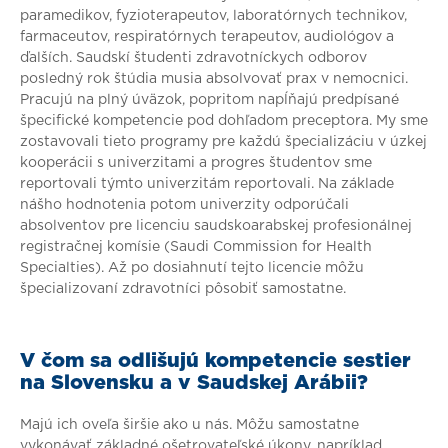
paramedikov, fyzioterapeutov, laboratórnych technikov,
farmaceutov, respiratórnych terapeutov, audiológov a
ďalších. Saudskí študenti zdravotníckych odborov
posledný rok štúdia musia absolvovať prax v nemocnici.
Pracujú na plný úväzok, popritom napĺňajú predpísané
špecifické kompetencie pod dohľadom preceptora. My sme
zostavovali tieto programy pre každú špecializáciu v úzkej
kooperácii s univerzitami a progres študentov sme
reportovali týmto univerzitám reportovali. Na základe
nášho hodnotenia potom univerzity odporúčali
absolventov pre licenciu saudskoarabskej profesionálnej
registračnej komísie (Saudi Commission for Health
Specialties). Až po dosiahnutí tejto licencie môžu
špecializovaní zdravotníci pôsobiť samostatne.
V čom sa odlišujú kompetencie sestier
na Slovensku a v Saudskej Arábii?
Majú ich oveľa širšie ako u nás. Môžu samostatne
vykonávať základné ošetrovateľské úkony, napríklad