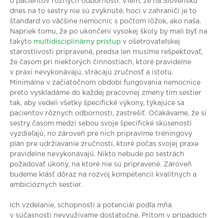
o pacientov rôznych odborností. Viem, že na Slovensku
dnes na to sestry nie sú zvyknuté, hoci v zahraničí je to
štandard vo väčšine nemocníc s počtom lôžok, ako naša.
Napriek tomu, že po ukončení vysokej školy by mali byť na
takýto
multidisciplinárny prístup
v ošetrovateľskej
starostlivosti pripravené, predsa len musíme rešpektovať,
že časom pri niektorých činnostiach, ktoré pravidelne
v praxi nevykonávajú, strácajú zručnosť a istotu.
Minimálne v začiatočnom období fungovania nemocnice
preto vyskladáme do každej pracovnej zmeny tím sestier
tak, aby vedeli všetky špecifické výkony, týkajúce sa
pacientov rôznych odborností, zastrešiť. Očakávame, že si
sestry časom medzi sebou svoje špecifické skúseností
vyzdieľajú, no zároveň pre nich pripravíme tréningový
plán pre udržiavanie zručností, ktoré počas svojej praxe
pravidelne nevykonávajú. Nikto nebude po sestrách
požadovať úkony, na ktoré nie sú pripravené. Zároveň
budeme klásť dôraz na rozvoj kompetencií kvalitných a
ambicióznych sestier.
Ich vzdelanie, schopnosti a potenciál podľa mňa
v súčasnosti nevyužívame dostatočne. Pritom v prípadoch