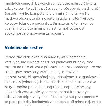
mnohých činností by vedeli samostatne nahradiť lekára
tak, ako som to zažila počas svojho pôsobenia v zahraničí.
Sestrám vyššie kompetencie prinášajú nielen vyššie
mzdové ohodnotenie, ale automaticky aj väčší rešpekt
kolegov, lekárov a pacientov. Samozrejme to nakoniec
významne vplýva aj na ich vlastnú motivovanosť
spokojnosť s pracovným zaradením.
Vzdelávanie sestier
Periodické vzdelávanie sa bude týkať v nemocnici
všetkých, nie len sestier. Už pri plánovaní budovy sme
mysleli na túto oblasť a pripravili sme si zasadačky a rôzne
tréningové priestory, vrátane izby intenzívnej
starostlivosti, či operačnej sály. Plánujeme tu organizovať
školenia v jednotlivých oblastiach minimálne raz za dva
roky. Z môjho pohľadu je, napríklad, neprijateľné aby
akýkoľvek zdravotnícky personál nebol trénovaný a
adekvátne pripravený okamžite poskytnúť prvú pomoc v
prípade potreby kdekoľvek v nemocnici, či mimo nej. Preto