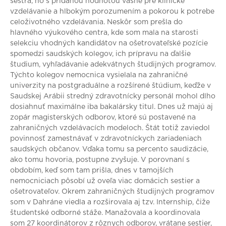
sestra, no s pridanou hodnotou vášne pre klinické
vzdelávanie a hlbokým porozumením a pokorou k potrebe
celoživotného vzdelávania. Neskôr som prešla do
hlavného výukového centra, kde som mala na starosti
selekciu vhodných kandidátov na ošetrovateľské pozície
spomedzi saudských kolegov, ich prípravu na ďalšie
študium, vyhľadávanie adekvátnych študijných programov.
Týchto kolegov nemocnica vysielala na zahraničné
univerzity na postgraduálne a rozšírené štúdium, keďže v
Saudskej Arábii stredný zdravotnícky personál mohol dlho
dosiahnuť maximálne iba bakalársky titul. Dnes už majú aj
zopár magisterských odborov, ktoré sú postavené na
zahraničných vzdelávacích modeloch. Štát totiž zaviedol
povinnosť zamestnávať v zdravotníckych zariadeniach
saudských občanov. Vďaka tomu sa percento saudizácie,
ako tomu hovoria, postupne zvyšuje. V porovnaní s
obdobím, keď som tam prišla, dnes v tamojších
nemocniciach pôsobí už oveľa viac domácich sestier a
ošetrovateľov. Okrem zahraničných študijných programov
som v Dahráne viedla a rozširovala aj tzv. Internship, čiže
študentské odborné stáže. Manažovala a koordinovala
som 27 koordinátorov z rôznych odborov, vrátane sestier,