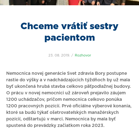
Chceme vrátiť sestry
pacientom
23. 08. 2019.
Rozhovor
Nemocnica novej generácie Svet zdravia Bory postupne
rastie do výšky a v nadchádzajúcich týždňoch by už mala
byť ukončená hrubá stavba celkovo päťpodlažnej budovy.
O prácu v novej nemocnici už zároveň prejavilo záujem
1200 uchádzačov, pričom nemocnica celkovo ponúka
1200 pracovných pozícií. Prvé oficiálne výberové konania,
ktoré sa budú týkať ošetrovateľských manažérskych
pozícií, odštartujú v marci. Nemocnica by mala byť
spustená do prevádzky začiatkom roka 2023.