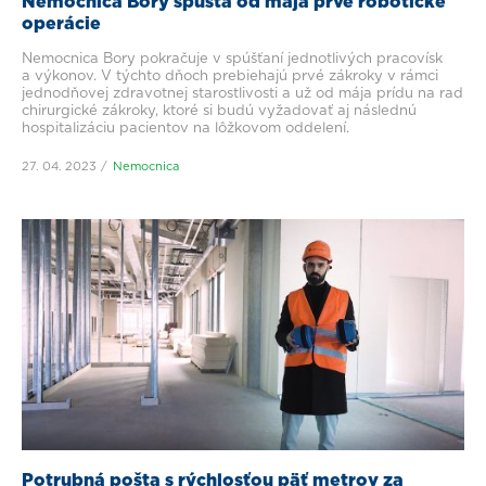
Nemocnica Bory spúšťa od mája prvé robotické
operácie
Nemocnica Bory pokračuje v spúšťaní jednotlivých pracovísk
a výkonov. V týchto dňoch prebiehajú prvé zákroky v rámci
jednodňovej zdravotnej starostlivosti a už od mája prídu na rad
chirurgické zákroky, ktoré si budú vyžadovať aj následnú
hospitalizáciu pacientov na lôžkovom oddelení.
27. 04. 2023
Nemocnica
Potrubná pošta s rýchlosťou päť metrov za