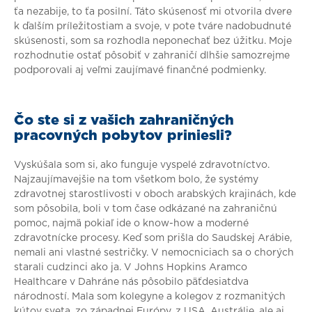
ťa nezabije, to ťa posilní. Táto skúsenosť mi otvorila dvere
k ďalším príležitostiam a svoje, v pote tváre nadobudnuté
skúsenosti, som sa rozhodla neponechať bez úžitku. Moje
rozhodnutie ostať pôsobiť v zahraničí dlhšie samozrejme
podporovali aj veľmi zaujímavé finančné podmienky.
Čo ste si z vašich zahraničných
pracovných pobytov priniesli?
Vyskúšala som si, ako funguje vyspelé zdravotníctvo.
Najzaujímavejšie na tom všetkom bolo, že systémy
zdravotnej starostlivosti v oboch arabských krajinách, kde
som pôsobila, boli v tom čase odkázané na zahraničnú
pomoc, najmä pokiaľ ide o know-how a moderné
zdravotnícke procesy. Keď som prišla do Saudskej Arábie,
nemali ani vlastné sestričky. V nemocniciach sa o chorých
starali cudzinci ako ja. V Johns Hopkins Aramco
Healthcare v Dahráne nás pôsobilo päťdesiatdva
národností. Mala som kolegyne a kolegov z rozmanitých
kútov sveta, zo západnej Európy, z USA, Austrálie, ale aj