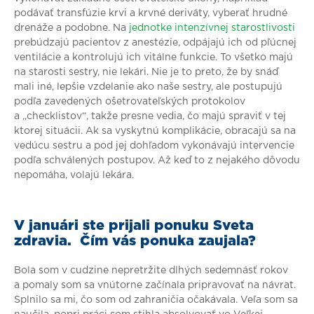
podávať transfúzie krvi a krvné deriváty, vyberať hrudné
drenáže a podobne. Na
jednotke intenzívnej starostlivosti
prebúdzajú pacientov z anestézie, odpájajú ich od pľúcnej
ventilácie a kontrolujú ich vitálne funkcie. To všetko majú
na starosti sestry, nie lekári. Nie je to preto, že by snáď
mali iné, lepšie vzdelanie ako naše sestry, ale postupujú
podľa zavedených ošetrovateľských protokolov
a „checklistov“, takže presne vedia, čo majú spraviť v tej
ktorej situácii. Ak sa vyskytnú komplikácie, obracajú sa na
vedúcu sestru a pod jej dohľadom vykonávajú intervencie
podľa schválených postupov. Až keď to z nejakého dôvodu
nepomáha, volajú lekára.
V januári ste prijali ponuku Sveta
zdravia. Čím vás ponuka zaujala?
Bola som v cudzine nepretržite dlhých sedemnásť rokov
a pomaly som sa vnútorne začínala pripravovať na návrat.
Splnilo sa mi, čo som od zahraničia očakávala. Veľa som sa