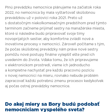
Plnú prevádzku nemocnice plánujeme na začiatok roka
2022, no nemocnica by mala vyštartovať skúšobnou
prevádzkou už v polovici roka 2021. Preto už
s dostatočným niekoľkomesačným predstihom pred týmto
termínom začneme prijímať sestry na manažérske miesta,
ktoré si následne budú pripravovať svoje tímy
novoprijatých sestier, aby komfortne zvládli nové a
inovatívne procesy v nemocnici. Zároveň počítame s tým,
že počas skúšobnej prevádzky nám práve nové sestry
pomôžu nové postupy finálne vylepšiť ešte pred ich
uvedením do života. Vďaka tomu, že ich pripravujeme
v elektronickom prostredí, vieme ich jednoducho
a kompletne nachystať pre každú pracovnú pozíciu
v novej nemocnici na mieru, rovnako nebude problém
zapracovať každú potrebnú zmenu procesov kedykoľvek
aj počas ostrej prevádzky nemocnice.
Do akej miery sa Bory budú podobať
nemocniciam vyspelého sveta?