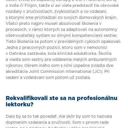
z Indie či Filipín, takže si asi viete predstaviť tie obrovské
rozdiely v zručnostiach, zvyklostiach a vo vzdelaní,
s ktorými sme prichádzali zo svojich domovských krajín.
Všetci preto najprv museli absolvovať školenia v
procesoch, v rámci ktorých sa adaptovali na autonómny
ošetrovateľský systém so silnými kompetenciami sestier.
Tieto školenia sa potom v pravidelných cykloch opakovali.
Jedna z pracovných pozícií, ktorú som v nemocnici
v Dahráne zastávala, bola klinická edukátorka. Školila
a viedla som sestry pre oddelenie malých ambulantných
výkonov. Okrem iného som s nimi úspešne zvládla dve
akreditácie Joint Commission International (JCI). Pri
vedení a vzdelávaní som potom už zostala.
Rekvalifikovali ste sa na profesionálnu
lektorku?
Dalo by sa to tak povedať. Ale skôr by som to nazvala
doplnením vzdelania a zručností. Som v prvom rade