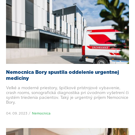
Nemocnica Bory spustila oddelenie urgentnej
medicíny
Veľké a moderné priestory, špičkové prístrojové vybavenie,
crash rooms, sonografická diagnostika pri úvodnom vyšetrení či
systém triedenia pacientov. Taký je urgentný príjem Nemocnice
Bory.
04. 09. 2023
Nemocnica