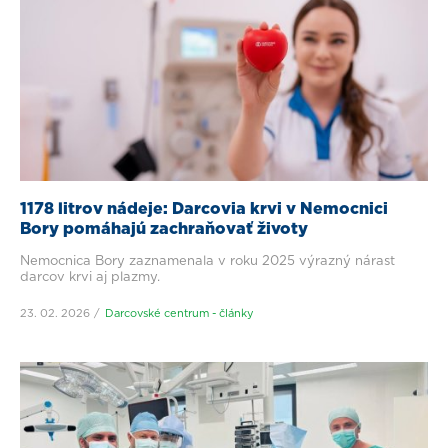
1178 litrov nádeje: Darcovia krvi v Nemocnici
Bory pomáhajú zachraňovať životy
Nemocnica Bory zaznamenala v roku 2025 výrazný nárast
darcov krvi aj plazmy.
23. 02. 2026
Darcovské centrum - články