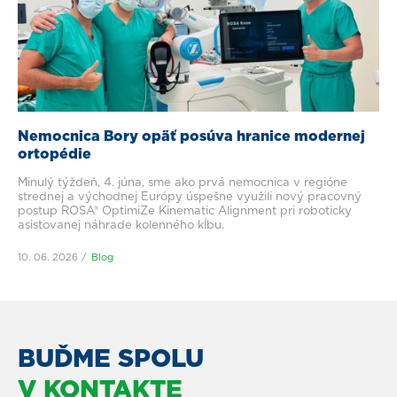
Nemocnica Bory opäť posúva hranice modernej
ortopédie
Minulý týždeň, 4. júna, sme ako prvá nemocnica v regióne
strednej a východnej Európy úspešne využili nový pracovný
postup ROSA® OptimiZe Kinematic Alignment pri roboticky
asistovanej náhrade kolenného kĺbu.
10. 06. 2026
Blog
BUĎME SPOLU
V KONTAKTE