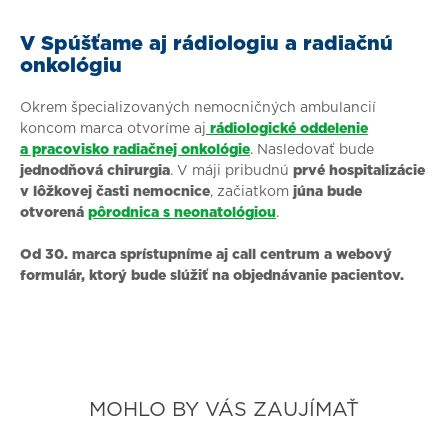
V Spúšťame aj rádiologiu a radiačnú
onkológiu
Okrem špecializovaných nemocničných ambulancií
koncom marca otvoríme aj
rádiologické oddelenie
a pracovisko radiačnej onkológie
. Nasledovať bude
jednodňová chirurgia
. V máji pribudnú
prvé hospitalizácie
v lôžkovej časti nemocnice
, začiatkom
júna bude
otvorená
pôrodnica s neonatológiou
.
Od 30. marca sprístupníme aj call centrum a webový
formulár, ktorý bude slúžiť na objednávanie pacientov.
MOHLO BY VÁS ZAUJÍMAŤ