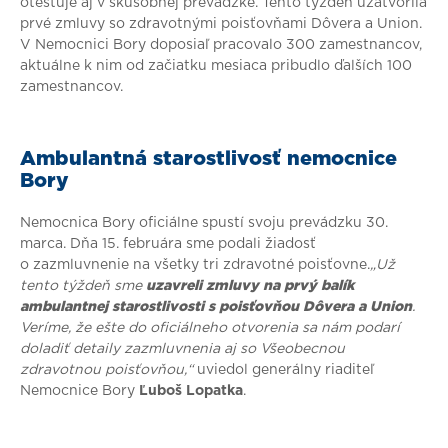
otestuje aj v skúšobnej prevádzke. Tento týždeň uzatvorila
prvé zmluvy so zdravotnými poisťovňami Dôvera a Union.
V Nemocnici Bory doposiaľ pracovalo 300 zamestnancov,
aktuálne k nim od začiatku mesiaca pribudlo ďalších 100
zamestnancov.
Ambulantná starostlivosť nemocnice
Bory
Nemocnica Bory oficiálne spustí svoju prevádzku 30.
marca. Dňa 15. februára sme podali žiadosť
o zazmluvnenie na všetky tri zdravotné poisťovne.
„Už
tento týždeň sme
uzavreli zmluvy na prvý balík
ambulantnej starostlivosti s poisťovňou Dôvera a Union
.
Veríme, že ešte do oficiálneho otvorenia sa nám podarí
doladiť detaily zazmluvnenia aj so Všeobecnou
zdravotnou poisťovňou,“
uviedol generálny riaditeľ
Nemocnice Bory
Ľuboš Lopatka
.