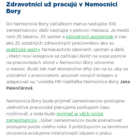
Zdravotníci už pracujú v Nemocnici
Bory
Do Nemocnice Bory začiatkom marca nastúpilo 100
zamestnancov, ďalší nastúpia v polovici mesiaca. Je medzi
nimi 25 lekárov, 35 sestier a
pôrodných asistentiek
a viac
ako 25 ostatných zdravotných pracovníkov, ako sú
praktické sestry
, farmaceutickí laboranti, sanitári a ďalší.
„
Všetci noví kolegovia sa začínajú školiť na svoje pozície
na pracoviskách, ktoré v Nemocnici Bory otvoríme
o mesiac. Budú tak mať dostatočne dlhý čas na to, aby sa
zoznámili s pracoviskom, spoznali nových kolegov a
adaptovali sa,“
uviedla HR riaditeľka Nemocnice Bory
Jana
Palenčárová
.
Nemocnica Bory bude prijímať zamestnancov postupne.
Jednotlivé pracoviská plánujeme postupom času
rozširovať, a teda budú
prijímať aj väčší počet
zamestnancov
.
„Výber zamestnancov bude pokračovať
postupne počas celého roka. S približujúcim sa termínom
otvorenia evidujeme intenzívnejší záujem o prácu