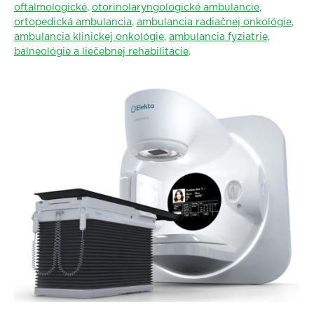
oftalmologické
,
otorinolaryngologické ambulancie
,
ortopedická ambulancia
,
ambulancia radiačnej onkológie
,
ambulancia klinickej onkológie
,
ambulancia fyziatrie,
balneológie a liečebnej rehabilitácie
.