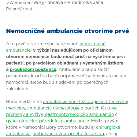
v Nemocnici Bory,
“ dodáva HR riaditeľka Jana
Palenčárová.
Nemocničné ambulancie otvoríme prvé
Ako prvé otvoríme špecializované
nemocničné
ambulancie
.
V týždni nasledujúcom po oficiálnom
otvorení nemocnice budú môcť prísť na vyšetrenia prví
pacienti, po
predošlom objednaní s výmenným lístkom
a
preukazom poistenca
.
Ambulancie budú slúžiť
pacientom, ktorí sa budú pripravovať na hospitalizáciu v
nemocnici, alebo budú sledovaní po operačných
zákrokoch.
Budú medzi nimi
ambulancie anestéziológie a intenzívnej
medicíny
,
ambulancia diabetológie a porúch látkovej
premeny a výživy
,
gastroenterologické ambulancie
či
gynekologicko-pôrodnícke ambulancie
. Medzi prvými,
ktoré v Nemocnici Bory otvoríme, budú aj
chirurgická
ambulancia
,
ambulancia vnútorného lekárstva
, ale aj