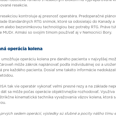
ované resekcie.
esekciou kontroluje aj presnosť operatéra. Predoperačné pláno
lade štandardných RTG snímok, ktoré sa odosielajú do Kanady a
m alebo bezsnímkovou technológiou bez potreby RTG. Práve t
e MUDr. Almási so svojím tímom používať aj v Nemocnici Bory.
aná operácia kolena
a umožňuje operáciu kolena pre daného pacienta v najvyššej mož
Zároveň môže zákrok naplánovať podľa individuálnej osi a uložen
ná pre každého pacienta.
Dosiaľ sme takéto informácie nedokázali
etódou.
A tak vie operatér vykonať veľmi presné rezy a na základe nep
dát sa môže počas operácie objektívnejšie rozhodovať. Využíva 
štrikčne kinematická technika vyvažovania väzov kolena, ktorá s
iou.
rvých sedem operácií, výsledky sú sľubné a pocity nášho tímu e