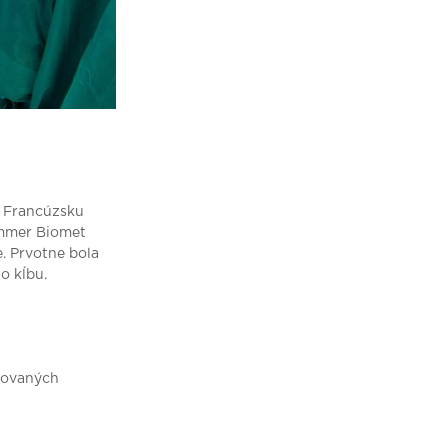
. Francúzsku
immer Biomet
. Prvotne bola
o kĺbu.
stovaných