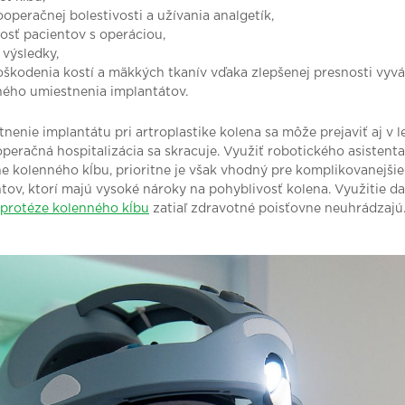
ooperačnej bolestivosti a užívania analgetík,
osť pacientov s operáciou,
 výsledky,
oškodenia kostí a mäkkých tkanív vďaka zlepšenej presnosti vyvá
ného umiestnenia implantátov.
tnenie implantátu pri artroplastike kolena sa môže prejaviť aj v l
peračná hospitalizácia sa skracuje.
Využiť robotického asistent
e kolenného kĺbu, prioritne je však vhodný pre komplikovanejšie
tov, ktorí majú vysoké nároky na pohyblivosť kolena. Využitie d
oprotéze kolenného kĺbu
zatiaľ zdravotné poisťovne neuhrádzajú