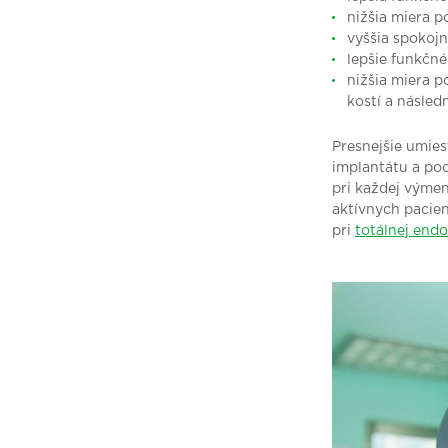
nižšia miera p
vyššia spokojn
lepšie funkčné
nižšia miera p
kostí a násled
Presnejšie umies
implantátu a poo
pri každej výmen
aktívnych pacien
pri
totálnej end