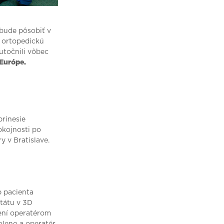
bude pôsobiť v
o ortopedickú
utočnili vôbec
 Európe.
rinesie
pokojnosti po
y v Bratislave.
b pacienta
tátu v 3D
sení operatérom
leno a operatér