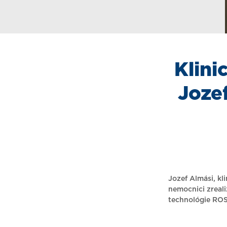
Klini
Jozef
Jozef Almási, kl
nemocnici zreali
technológie ROS