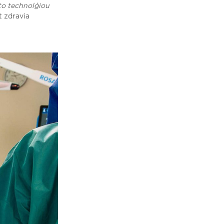
uto technolģiou
t zdravia