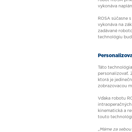
vykonáva naplán
ROSA súčasne s r
vykonáva na zák
zadávané roboto
technológiu bud
Personalizov
Táto technológi
personalizovať. 
ktorá je jedineč
zobrazovacou m
Vďaka robotu ROS
intraoperačných 
kinematická a re
touto technológ
„
Máme za sebou p