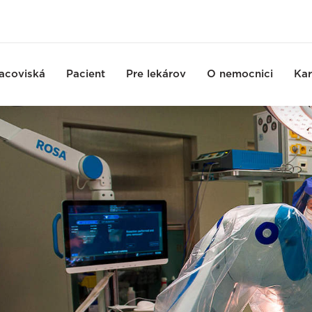
acoviská
Pacient
Pre lekárov
O nemocnici
Kar