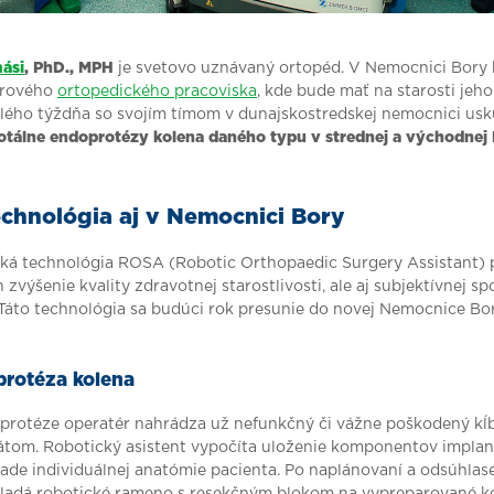
ási
, PhD., MPH
je svetovo uznávaný ortopéd. V Nemocnici Bory 
orového
ortopedického pracoviska
, kde bude mať na starosti jeh
ulého týždňa so svojím tímom v dunajskostredskej nemocnici usk
totálne endoprotézy kolena daného typu v strednej a východnej
chnológia aj v Nemocnici Bory
ká technológia ROSA (Robotic Orthopaedic Surgery Assistant) p
zvýšenie kvality zdravotnej starostlivosti, ale aj subjektívnej s
 Táto technológia sa budúci rok presunie do novej Nemocnice Bor
protéza kolena
doprotéze operatér nahrádza už nefunkčný či vážne poškodený kĺ
tom. Robotický asistent vypočíta uloženie komponentov implan
lade individuálnej anatómie pacienta. Po naplánovaní a odsúhla
ladá robotické rameno s resekčným blokom na vypreparované ko