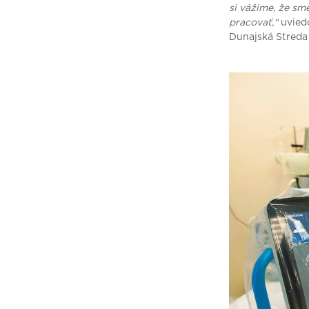
si vážime, že sm
pracovať
,“
uvied
Dunajská Streda