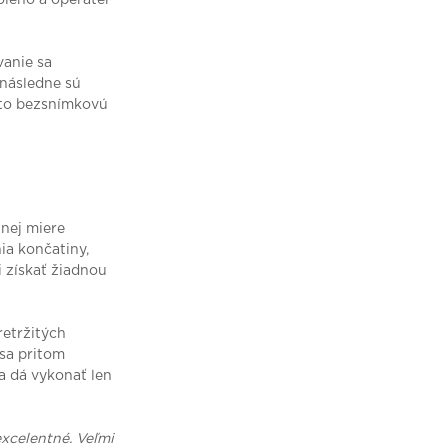
vanie sa
 následne sú
úto bezsnímkovú
nej miere
ia končatiny,
 získať žiadnou
retržitých
sa pritom
a dá vykonať len
xcelentné. Veľmi