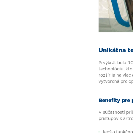
Unikátna t
Prvýkrát bola R
technológiu, kt
rozšírila na via
vytvorená pre op
Benefity pre 
V súčasnosti pri
prístupov k artr
lepšia funkčno