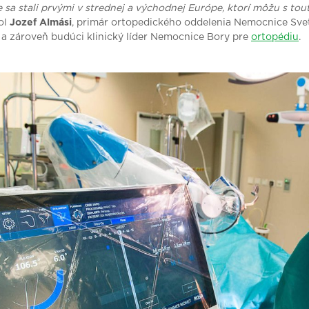
e sa stali prvými v strednej a východnej Európe, ktorí môžu s to
ol
Jozef Almási
, primár ortopedického oddelenia Nemocnice Sve
 a zároveň budúci klinický líder Nemocnice Bory pre
ortopédiu
.