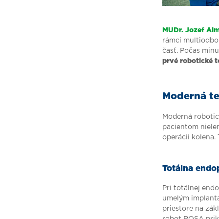
MUDr. Jozef Alm
rámci multiodb
časť. Počas min
prvé robotické 
Moderná te
Moderná robotic
pacientom nielen 
operácii kolena.
Totálna endo
Pri totálnej en
umelým implantá
priestore na zák
robot ROSA prik