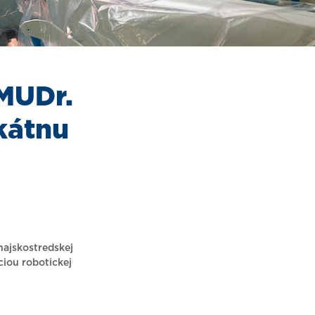
 MUDr.
ikátnu
najskostredskej
ciou robotickej