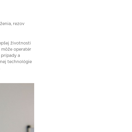
ženia, rezov
epšej životnosti
a môže operatér
 prípady a
anej technológie
.