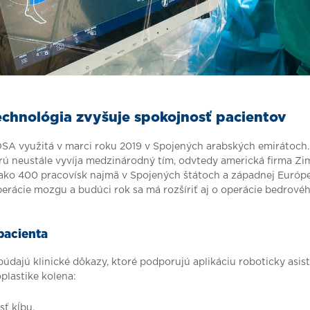
echnológia zvyšuje spokojnosť pacientov
OSA využitá v marci roku 2019 v Spojených arabských emirátoch
orú neustále vyvíja medzinárodný tím, odvtedy americká firma Z
c ako 400 pracovísk najmä v Spojených štátoch a západnej Európe
erácie mozgu a budúci rok sa má rozšíriť aj o operácie bedrovéh
pacienta
búdajú klinické dôkazy, ktoré podporujú aplikáciu roboticky asi
oplastike kolena:
sť kĺbu,