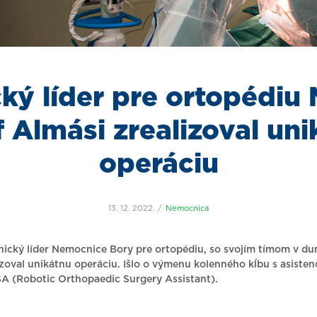
cký líder pre ortopédiu
 Almási zrealizoval un
operáciu
13. 12. 2022.
Nemocnica
inický líder Nemocnice Bory pre ortopédiu, so svojím tímom v du
zoval unikátnu operáciu. Išlo o výmenu kolenného kĺbu s asisten
A (Robotic Orthopaedic Surgery Assistant).